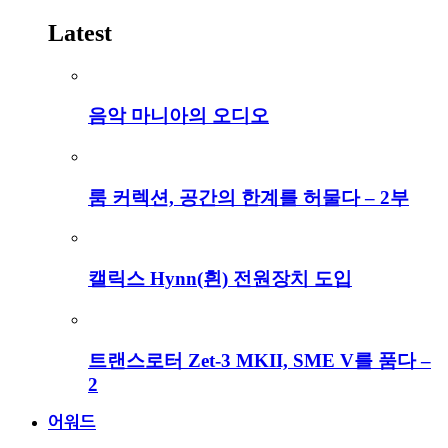
Latest
음악 마니아의 오디오
룸 커렉션, 공간의 한계를 허물다 – 2부
캘릭스 Hynn(흰) 전원장치 도입
트랜스로터 Zet-3 MKII, SME V를 품다 –
2
어워드