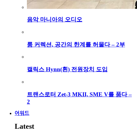
음악 마니아의 오디오
룸 커렉션, 공간의 한계를 허물다 – 2부
캘릭스 Hynn(흰) 전원장치 도입
트랜스로터 Zet-3 MKII, SME V를 품다 –
2
어워드
Latest