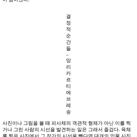
결
정
적
순
간
들
–
앙
리
카
르
티
에
브
레
송
사진이나 그림을 볼 때 피사체의 객관적 형체가 아닌 이를 찍
거나 그린 사람의 시선을 발견하는 일은 그래서 즐겁다. 육체
를 찍은 사진에서 그 작가의 시선을 뺀다면 대개의 인물 사진