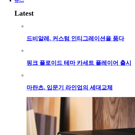
뉴스
Latest
드비알레, 커스텀 인티그레이션을 품다
핑크 플로이드 테마 카세트 플레이어 출시
마란츠, 입문기 라인업의 세대교체