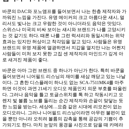
바쿤의 DAC와 포노앰프를 들어보면서 나는 한층 제작자와 가
까워진 느낌을 가진다. 유명 메이커의 크고 아름다운 섀시, 멀
리서도 빛나는 크고 우람한 것이 아니더라도 음악은 맛있다.
스위스나 미국의 비싸 보이는 섀시와 브랜드가 나를 고양시키
는 것 같기도 하다. 때론 나를 그런 럭셔리와 동일시하는 위약
효과는 있지만 허상이고 착각임을 알고 있다. 사람들은 유명
브랜드의 유명 제품에 열광하면서 지갑을 열지만 나는 어쩐지
사람들이 미처 보지 못한 고집 센 제작자의 마인드가 깊게 아
로 새겨진 제품이 좋다.
바쿤은 아마 그런 브랜드 중 하나가 아닌가 한다. 특히 바쿤을
들어보면서 니어필드 리스닝의 재미를 새삼 깨닫고 있는 나날
이다. 그 흔한 디스플레이 하나도 없는 SCA-7511MK4를 마주
하면 이것이 과연 21세기 오디오 제품인지 의문 부호를 떠올린
다. 그러나 음악을 틀고 토글스위치를 톡 하고 작동시키고 오
렌지 빛 볼륨 노브를 돌리는 순간 제작자와 손끝이 맞닿는 듯
한 느낌을 받는다. 세상에…요즘 같은 시대에 리모컨이 없는
오디오라니. 그러나 니어필드 리스닝이라면 아무런 불편이 없
을 뿐만 아니라 오히려 볼륨의 감촉을 통해 공감의 기쁨이 추
가되기도 한다. 마치 눈앞의 풍경을 사진으로 담을 때 카메라