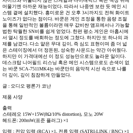
사이즈와 어울리지 않은 스케일과 다이내믹스 폭은 책상 위에
머물기엔 아까운 재능이었다. 따라서 나중엔 보란 듯 메인 시
스템 곁에 설치했다. 흥미로운 건 오후 3시까지도 전혀 화이트
노이즈가 없다는 점이다. 바쿤은 게인 조정을 통한 음량 조절
을 통해 일반적인 볼륨이라면 매우 값비싼 앰프에서나 가능할
법한 탁월한 SN비를 쉽게 얻었다. 한편 평소 게인은 아홉시에
서 열시 정도를 배회하는 정도에 그쳤다. 하지만 또 하나의 과
제를 남겼다. 다소 얕은 무대 깊이, 즉 심도 표현이며 좀 더 넓
은 스테이징에서 더 정돈된, 성숙한 사운드는 약간 아쉬웠다.
하지만 이 가격대에선 이 정도 성능만으로도 놀라운 일이다.
데스크탑 니어필드 리스닝 혹은 메인 시스템으로도 손색이 없
는 바쿤 SCA-7511MK4는 바쿤만의 음악적 시선 속으로 나를
더 깊이, 깊이 침잠하게 만들었다.
글 : 오디오 평론가 코난
제품 사양
출력
스테레오 15W+15W(8Ω/10% distortion), 모노 20W
헤드폰: 200mW(표준 플러그) ×1
입력 : 전압 입력 (RCA) ×1, 전류 입력 (SATRI-LINK / BNC) ×1