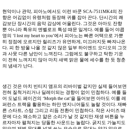
현악이나 관악, 피아노에서도 이런 바쿤 SCA-7511MK4의 잔
향은 어김없이 유령처럼 등장해 귀를 잡아 끈다. 단시간의 쾌
감보단 장시간의 음악 감상에 어울린다. 그것은 아마도 잔향
뿐 아니라 특유의 엔벨로프 특성 때문 일게다. 예를 들어 야콥
영의 ‘I lost my heart to you’에서 피아노는 빠른 어택으로 가뿐
히 정점에 오르지만 릴리즈가 유연하게, 미끄러지듯 빠져나온
다. 피 한 방울 나올 것 같지 않은 일부 하이엔드 오디오의 그것
과 사뭇 다른 낭만이 느껴진다. 그럼에도 불구하고 탁한 기운
이 전혀 느껴지지 않아 마치 새벽 맑은 물에 세수를 한 듯 청춘
의 냄새가 난다.
생긴 것은 마치 빈티지 앰프의 리바이벌 같지만 실제 들어보면
전혀 질척거리거나 딜레이되는 경향이 없이 민첩하다. 예를 들
어 도널드 페이건의 ‘Morph the cat’을 들어보면 아마도 이를 레
퍼런스 트랙을 활용하는 하만 엔지니어들도 놀랄 것이다. 재빠
른 스타트, 스탑 그리고 리듬 전환이 민첩하다. 작은 사이즈 때
문에 다소 왜소하고 얇은 소리가 날 것 같지만 재생 버튼을 누
르자마자 펼쳐지는 당돌한 사운드는 놀랍다. 굵지도 가늘지도
않으며 제법 무대를 넓게 쓰는 모습으로 무대는 약간 앞으로