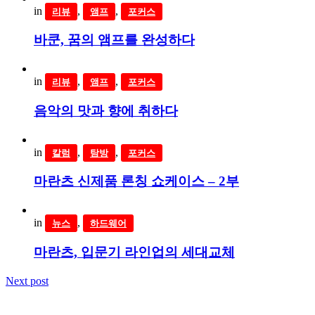
in
,
,
리뷰
앰프
포커스
바쿤, 꿈의 앰프를 완성하다
in
,
,
리뷰
앰프
포커스
음악의 맛과 향에 취하다
in
,
,
칼럼
탐방
포커스
마란츠 신제품 론칭 쇼케이스 – 2부
in
,
뉴스
하드웨어
마란츠, 입문기 라인업의 세대교체
Next post