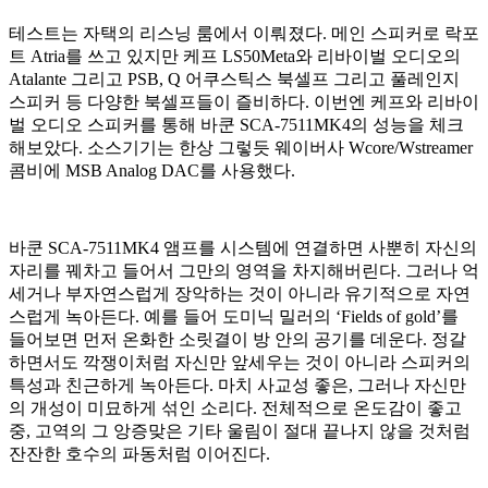
테스트는 자택의 리스닝 룸에서 이뤄졌다. 메인 스피커로 락포
트 Atria를 쓰고 있지만 케프 LS50Meta와 리바이벌 오디오의
Atalante 그리고 PSB, Q 어쿠스틱스 북셀프 그리고 풀레인지
스피커 등 다양한 북셀프들이 즐비하다. 이번엔 케프와 리바이
벌 오디오 스피커를 통해 바쿤 SCA-7511MK4의 성능을 체크
해보았다. 소스기기는 한상 그렇듯 웨이버사 Wcore/Wstreamer
콤비에 MSB Analog DAC를 사용했다.
바쿤 SCA-7511MK4 앰프를 시스템에 연결하면 사뿐히 자신의
자리를 꿰차고 들어서 그만의 영역을 차지해버린다. 그러나 억
세거나 부자연스럽게 장악하는 것이 아니라 유기적으로 자연
스럽게 녹아든다. 예를 들어 도미닉 밀러의 ‘Fields of gold’를
들어보면 먼저 온화한 소릿결이 방 안의 공기를 데운다. 정갈
하면서도 깍쟁이처럼 자신만 앞세우는 것이 아니라 스피커의
특성과 친근하게 녹아든다. 마치 사교성 좋은, 그러나 자신만
의 개성이 미묘하게 섞인 소리다. 전체적으로 온도감이 좋고
중, 고역의 그 앙증맞은 기타 울림이 절대 끝나지 않을 것처럼
잔잔한 호수의 파동처럼 이어진다.