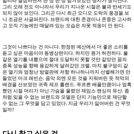
말리라 결심하면서 한 장 한 장 넘겨보았던 당시가 생각난다.
그리 오래 전도 아니라서 우리가 지나온 시절은 불과 반세기도
되지 않아 보인다. 그리곤 다시 최근 오디오 도락의 풍경을 보
니 조금은 서글퍼진다. 브랜드에 대한 존경이나 존중은 고사하
고 오직 기능에만 매달려 있는 모습은 자못 적응이 안 된다.
그것이 나쁘다는 건 아니다. 한정된 예산에서 더 좋은 소리를
듣고 싶은 마음이야 동병상련이다. 하지만 뭔가 허전하다. 불
같은 열기를 내뿜으며 절대 도달하지 못할 것만 같았던 꿈의
증폭 성능을 향해 용감하게 달려갔던 크렐. 마치 불구덩이 같
은 열기와 엄청난 방열판에 저항 하나하나까지 선별해가면 만
들었던 마크 레빈슨. 음악 외엔 모든 것을 지워버린 듯 적막의
배경을 선보였던 귀족 제프 롤랜드. 푸르른 배플만큼이나 엄혹
했던 시절 머리가 아닌 가슴을 울렸던 제임스 랜싱의 유산. 좀
처럼 잊을 수 없는 브랜드와 모델은 단지 기능만으로 재단할
수 없는 그 무엇을 담고 있었다. 지금 우리가 잃어버린 건 무엇
일까?
다시 찾고 싶은 것