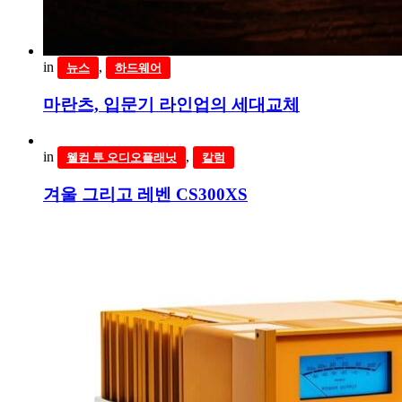
in
,
뉴스
하드웨어
마란츠, 입문기 라인업의 세대교체
in
,
웰컴 투 오디오플래닛
칼럼
겨울 그리고 레벤 CS300XS