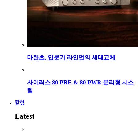
마란츠, 입문기 라인업의 세대교체
사이러스 80 PRE & 80 PWR 분리형 시스
템
칼럼
Latest