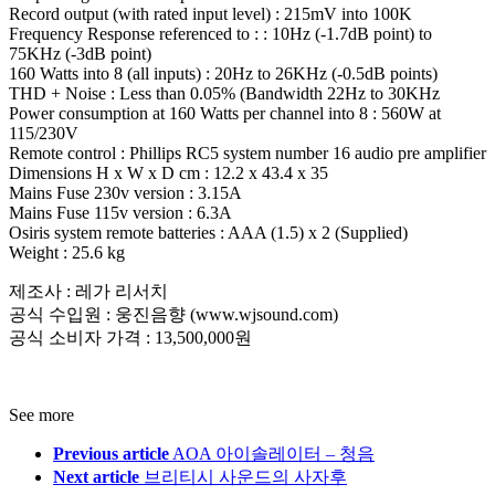
Record output (with rated input level) : 215mV into 100K
Frequency Response referenced to : : 10Hz (-1.7dB point) to
75KHz (-3dB point)
160 Watts into 8 (all inputs) : 20Hz to 26KHz (-0.5dB points)
THD + Noise : Less than 0.05% (Bandwidth 22Hz to 30KHz
Power consumption at 160 Watts per channel into 8 : 560W at
115/230V
Remote control : Phillips RC5 system number 16 audio pre amplifier
Dimensions H x W x D cm : 12.2 x 43.4 x 35
Mains Fuse 230v version : 3.15A
Mains Fuse 115v version : 6.3A
Osiris system remote batteries : AAA (1.5) x 2 (Supplied)
Weight : 25.6 kg
제조사 : 레가 리서치
공식 수입원 : 웅진음향 (www.wjsound.com)
공식 소비자 가격 : 13,500,000원
See more
Previous article
AOA 아이솔레이터 – 청음
Next article
브리티시 사운드의 사자후