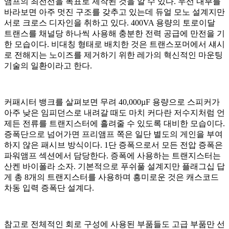
앰프의 최전선을 목표로 제작된 것을 알 수 있다. 우선 내부를
바라보면 아주 멋진 구조를 갖추고 있는데 듀얼 모노 설계지만
서로 크로스 디자인을 취하고 있다. 400VA 용량의 토로이달
트랜스를 채널당 하나씩 사용해 충분한 전력 공급에 만전을 기
한 모습이다. 비대칭 형태로 배치한 것은 트랜스포머에서 섀시
로 전해지는 노이즈를 제거하기 위한 레가의 혁신적인 마운팅
기술의 일환이라고 한다.
커패시터 뱅크를 살펴보면 무려 40,000µF 용량으로 스피커가
아주 낮은 임피던스로 내려갈 때도 마치 커다란 저수지처럼 언
제든 전류를 트랜지스터에 흘려줄 수 있도록 대비한 모습이다.
증폭단으로 넘어가면 프리앰프 쪽은 일단 별도의 게인을 부여
하지 않은 패시브 방식이다. 1단 증폭으로서 모든 전압 증폭은
파워앰프 섹션에서 담당한다. 증폭에 사용하는 트랜지스터는
산켄 바이폴라 소자. 기본적으로 푸쉬풀 설계지만 플래그십 답
게 총 8개의 트랜지스터를 사용하며 흥미로운 것은 캐스코드
차동 입력 증폭단 설계다.
참고로 전체적인 회로 구성에 사용된 부품들도 고급 부품만 선