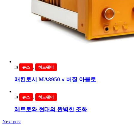
in
,
뉴스
하드웨어
매킨토시 MA8950 x 버질 아블로
in
,
뉴스
하드웨어
레트로와 현대의 완벽한 조화
Next post