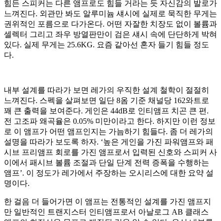
힘든 스피커는 다른 앰프로도 힘들 거라는 듯 자신감의 발로가
느껴진다. 외관만 봐도 알루미늄 섀시에 실제로 묵직한 무게는
권위적인 포름으로 다가온다. 어떤 자잘한 치장도 없이 볼륨과
셀렉터 그리고 좌우 방열판만이 검은 섀시 속에 단단하게 박혀
있다. 실제 무게는 25.6KG. 요즘 같아선 혼자 들기 힘들 정도
다.
내부 설계를 따라가 보면 레가의 우직한 설계 철학이 절절히
느껴진다. 스펙을 살펴보면 일단 8옴 기준 채널당 162와트로
꽤 큰 출력을 보여준다. 게인은 44dB로 인티앰프 치곤 큰 편.
전 고조파 왜곡율은 0.05% 미만이라고 한다. 하지만 이런 정보
로 이 앰프가 어떤 앰프인지는 가늠하기 힘들다. 좀 더 레가의
설명을 따라가 보도록 하자. ‘높은 게인을 가진 파워앰프와 패
시브 프리앰프 회로를 가진 앰프로서 입력된 신호와 스피커 사
이에서 패시브 볼륨 조절과 단일 단계 전력 증폭을 수행하는
앰프’. 이 정도가 레가에서 주장하는 오시리스에 대한 요약 설
명이다.
한 걸음 더 들어가면 이 앰프는 전통적인 설계를 가진 앰프지
만 일반적인 트랜지스터 인티앰프로서 아날로그 AB 클래스