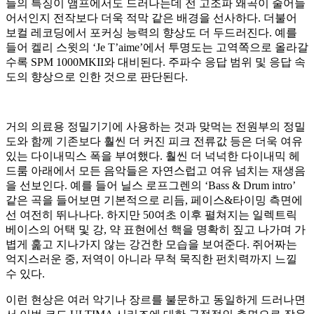
들의 특징이 앰프에서도 드러나는데 전 고조파 왜곡이 줄어들
어서인지 전작보다 더욱 적막 같은 배경을 선사하다. 더불어
보컬 레코딩에서 포커싱 능력의 향상도 더 두드러진다. 예를
들어 켈리 스윗의 ‘Je T’aime’에서 투명도는 고역쪽으로 올라갈
수록 SPM 1000MKII와 대비된다. 주파수 응답 범위 및 응답 속
도의 향상으로 인한 것으로 판단된다.
거의 의료용 정밀기기에 사용하는 것과 맞먹는 전원부의 정밀
도와 함께 기존보다 훨씬 더 커진 피크 전류값 등은 더욱 여유
있는 다이내믹스 폭을 부여했다. 훨씬 더 넉넉한 다이내믹 헤
드룸 아래에서 모든 음악들은 자연스럽고 여유 넘치는 재생음
을 선보인다. 예를 들어 닐스 로프그렌의 ‘Bass & Drum intro’
같은 곡을 들어보면 기본적으로 리듬, 페이스&타이밍 측면에
선 여전히 뛰나나다. 하지만 50여초 이후 펼쳐지는 일렉트릭
베이스의 어택 및 강, 약 표현에선 핵을 명확히 짚고 나가며 가
볍게 훑고 지나가지 않는 강건한 모습을 보여준다. 쥐어짜는
억지스러운 중, 저역이 아니라 무척 묵직한 펀치력까지 느낄
수 있다.
이런 현상은 여러 악기나 장르를 불문하고 동일하게 드러나면