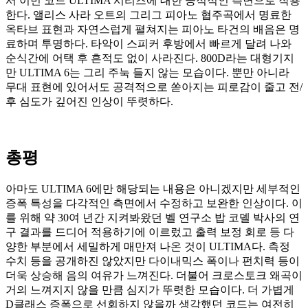
서 이번 코드 ULTIMA 시리즈에 대한 긍적적인 측면으로 작용
한다. 앨리스 사라 오트의 그리그 피아노 협주곡에서 명료한
옥타브 표현과 자연스럽게 펼쳐지는 피아노 타건의 배음은 명
료하며 투명하다. 타악이 스피커 후방에서 빠르게 달려 나와
순식간에 어택 후 흔적도 없이 사라진다. 800D라는 대형기지
만 ULTIMA 6는 그리 주눅 들지 않는 모습이다. 뿐만 아니라
무대 표현에 있어서도 공격적으로 쏟아지는 피로감이 줄고 전/
후 심도가 깊어진 인상이 뚜렷하다.
총평
아마도 ULTIMA 6에만 해당되는 내용은 아니겠지만 세부적인
증폭 특성을 다각적인 측면에서 수정하고 보완한 인상이다. 이
를 위해 약 30여 년간 지켜봐왔던 벨 연구소 밥 코델 박사의 연
구 결과를 드디어 적용하기에 이르렀고 출력 보정 회로 등 다
양한 부분에서 세밀하게 매만져 나온 것이 ULTIMA다. 측정
수치 등을 공개하진 않았지만 다이내믹스 폭이나 펀치력 등이
더욱 상승해 음의 여유가 느껴진다. 더불어 크로스토크 왜곡이
거의 느껴지지 않을 만큼 심지가 뚜렷한 모습이다. 더 가볍게
D클래스 증폭으로 선회하지 않을까 생각했던 코드는 여전히