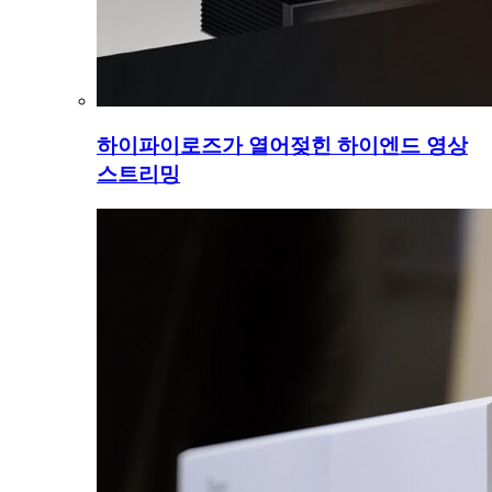
하이파이로즈가 열어젖힌 하이엔드 영상
스트리밍