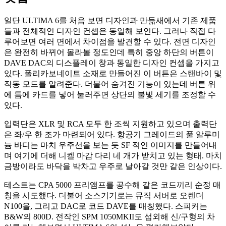
일단 ULTIMA 6를 처음 보면 디자인과 만듦새에서 기존 제품
들과 전체적인 디자인 컨셉은 동일해 보인다. 그러나 직접 다
루어보면 여러 면에서 차이점을 발견할 수 있다. 전면 디자인
은 완전히 바뀌어 몰라볼 정도인데 특히 중앙 하단의 버튼이
DAVE DAC의 디스플레이 창과 동일한 디자인 컨셉을 가지고
있다. 폴리카보네이트 소재로 만들어진 이 버튼은 스탠바이 및
작동 모드를 알려준다. 더불어 숨겨진 기능이 있는데 버튼 위
에 틈에 카드를 넣어 눌러주면 상단의 불빛 세기를 조정할 수
있다.
입력단은 XLR 및 RCA 모두 한 조씩 지원하고 있으며 출력단
은 좌/우 한 조가 마련되어 있다. 항공기 그레이드의 풀 알루미
늄 바디는 마치 우주선을 보는 듯 SF 적인 이미지를 만들어내
며 여기에 더해 니켈 마감 다리 네 개가 받치고 있는 형태. 마치
금방이라도 바닥을 박차고 우주로 날아갈 것만 같은 인상이다.
테스트는 CPA 5000 프리앰프를 공수해 같은 코드끼리 순정 매
칭을 시도했다. 더불어 소스기기로는 뮤직 서버로 오렌더
N100을, 그리고 DAC로 코드 DAVE를 매칭했다. 스피커는
B&W의 800D. 전작인 SPM 1050MKII도 섭외해 신/구형의 차