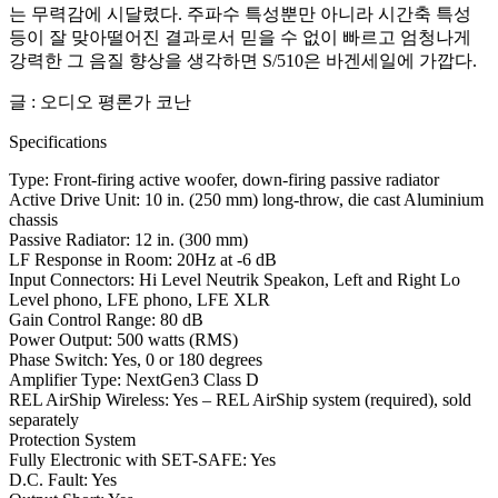
는 무력감에 시달렸다. 주파수 특성뿐만 아니라 시간축 특성
등이 잘 맞아떨어진 결과로서 믿을 수 없이 빠르고 엄청나게
강력한 그 음질 향상을 생각하면 S/510은 바겐세일에 가깝다.
글 : 오디오 평론가 코난
Specifications
Type: Front-firing active woofer, down-firing passive radiator
Active Drive Unit: 10 in. (250 mm) long-throw, die cast Aluminium
chassis
Passive Radiator: 12 in. (300 mm)
LF Response in Room: 20Hz at -6 dB
Input Connectors: Hi Level Neutrik Speakon, Left and Right Lo
Level phono, LFE phono, LFE XLR
Gain Control Range: 80 dB
Power Output: 500 watts (RMS)
Phase Switch: Yes, 0 or 180 degrees
Amplifier Type: NextGen3 Class D
REL AirShip Wireless: Yes – REL AirShip system (required), sold
separately
Protection System
Fully Electronic with SET-SAFE: Yes
D.C. Fault: Yes