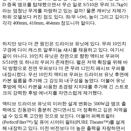
D 증폭 앰프를 탑재했으면서 무슨 일로 S/510은 무려 31.7kg이
라는 엄청난 무게를 자랑하고 있는 걸까? 물론 캐비닛 자체가
하위 모델보다 커진 점도 있다. 좌/우 너비, 높이 그리고 깊이가
각각 400mm, 410mm, 464mm 정도니까 말이다.
하지만 보다 더 큰 원인은 드라이브 유닛에 있다. 무려 10인치
구경에 다이 캐스트 알루미늄 섀시를 채용하고 있다. 여기서
끝이 아니다. 10인치 유닛은 전면으로 향한 액티브 우퍼며
S/510엔 또 하나의 우퍼가 존재한다. 렐은 저역 확장을 위해 바
닥 방향으로 전면 우퍼보다 더 큰 무려 12인치 패시브 우퍼를
내장시켰다. 우선 10인치 액티브 우퍼는 드라이브 유닛 후면에
카본 필름을 추가해 그 강도와 내구성을 높였다. 더불어 유닛
후방에 역시 카본을 사용한 초경량 지지대를 추가해 긴 스트로
크의 강력한 후방 에너지를 자연스럽게 제거했다.
액티브 드라이브 유닛의 이러한 설계 변화는 500W급 앰프 출
력에도 진동판이 충분히 견디면서도 더 정확하고 깊은 저역을
낼 수 있도록 고안된 것으로 보인다. 더불어 퍼펙트필터
(PerfectFilter™) 및 퓨어 시어터 필터(PURE Theatre™)를 설계
해 내장하고 있다. 이전 버전보다 더 높은 출력을 자랑하면서