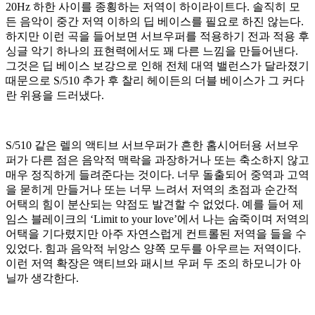
20Hz 하한 사이를 종횡하는 저역이 하이라이트다. 솔직히 모
든 음악이 중간 저역 이하의 딥 베이스를 필요로 하진 않는다.
하지만 이런 곡을 들어보면 서브우퍼를 적용하기 전과 적용 후
싱글 악기 하나의 표현력에서도 꽤 다른 느낌을 만들어낸다.
그것은 딥 베이스 보강으로 인해 전체 대역 밸런스가 달라졌기
때문으로 S/510 추가 후 찰리 헤이든의 더블 베이스가 그 커다
란 위용을 드러냈다.
S/510 같은 렐의 액티브 서브우퍼가 흔한 홈시어터용 서브우
퍼가 다른 점은 음악적 맥락을 과장하거나 또는 축소하지 않고
매우 정직하게 들려준다는 것이다. 너무 돌출되어 중역과 고역
을 묻히게 만들거나 또는 너무 느려서 저역의 초점과 순간적
어택의 힘이 분산되는 약점도 발견할 수 없었다. 예를 들어 제
임스 블레이크의 ‘Limit to your love’에서 나는 숨죽이며 저역의
어택을 기다렸지만 아주 자연스럽게 컨트롤된 저역을 들을 수
있었다. 힘과 음악적 뉘앙스 양쪽 모두를 아우르는 저역이다.
이런 저역 확장은 액티브와 패시브 우퍼 두 조의 하모니가 아
닐까 생각한다.