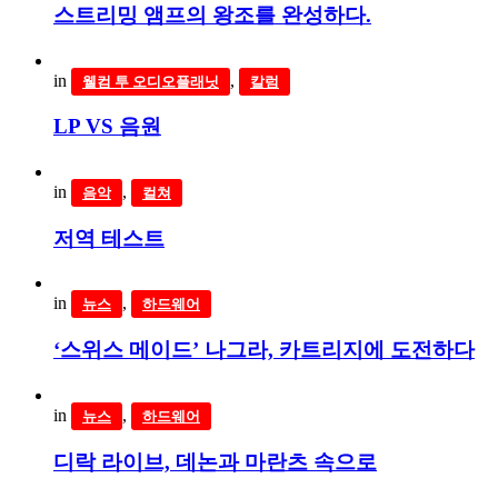
스트리밍 앰프의 왕조를 완성하다.
in
,
웰컴 투 오디오플래닛
칼럼
LP VS 음원
in
,
음악
컬쳐
저역 테스트
in
,
뉴스
하드웨어
‘스위스 메이드’ 나그라, 카트리지에 도전하다
in
,
뉴스
하드웨어
디락 라이브, 데논과 마란츠 속으로