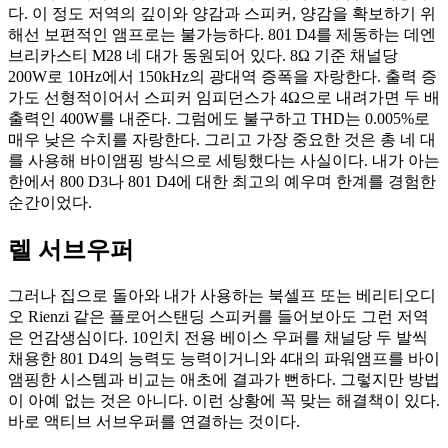
다. 이 정도 저역의 깊이와 양감과 스피커, 양감을 확보하기 위
해선 보편적인 앰프로는 불가능하다. 801 D4를 제동하는 데엔
브리카스티 M28 네 대가 동원되어 있다. 8Ω 기준 채널당
200W로 10Hz에서 150kHz의 광대역 증폭을 자랑한다. 출력 증
가도 선형적이어서 스피커 임피던스가 4Ω으로 내려가면 두 배
출력인 400W를 내준다. 그럼에도 불구하고 THD는 0.005%로
매우 낮은 수치를 자랑한다. 그리고 가장 중요한 것은 총 네 대
를 사용해 바이앰핑 방식으로 세팅했다는 사실이다. 내가 아는
한에서 800 D3나 801 D4에 대한 최고의 예우며 한계를 경험한
순간이었다.
렐 서브우퍼
그러나 집으로 돌아와 내가 사용하는 북셀프 또는 베리티오디
오 Rienzi 같은 플로어스탠딩 스피커를 들어보아도 그런 저역
은 언감생심이다. 10인치 전용 베이스 우퍼를 채널당 두 발씩
채용한 801 D4의 능력도 능력이거니와 4대의 파워앰프를 바이
앰핑한 시스템과 비교는 애초에 결과가 뻔하다. 그렇지만 방법
이 아예 없는 것은 아니다. 이런 상황에 꼭 맞는 해결책이 있다.
바로 액티브 서브우퍼를 연결하는 것이다.