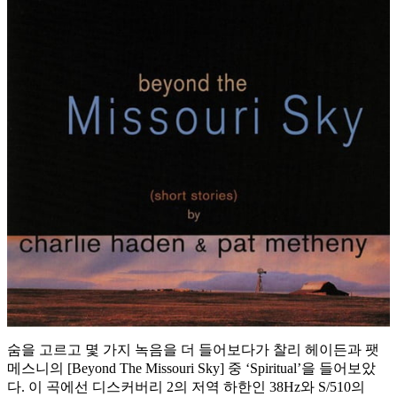
숨을 고르고 몇 가지 녹음을 더 들어보다가 찰리 헤이든과 팻
메스니의 [Beyond The Missouri Sky] 중 ‘Spiritual’을 들어보았
다. 이 곡에선 디스커버리 2의 저역 하한인 38Hz와 S/510의