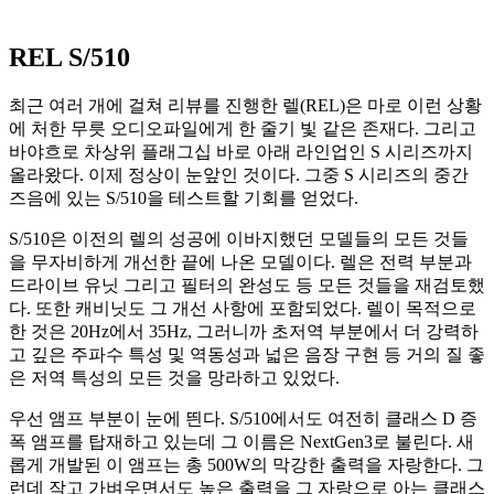
REL S/510
최근 여러 개에 걸쳐 리뷰를 진행한 렐(REL)은 마로 이런 상황
에 처한 무릇 오디오파일에게 한 줄기 빛 같은 존재다. 그리고
바야흐로 차상위 플래그십 바로 아래 라인업인 S 시리즈까지
올라왔다. 이제 정상이 눈앞인 것이다. 그중 S 시리즈의 중간
즈음에 있는 S/510을 테스트할 기회를 얻었다.
S/510은 이전의 렐의 성공에 이바지했던 모델들의 모든 것들
을 무자비하게 개선한 끝에 나온 모델이다. 렐은 전력 부분과
드라이브 유닛 그리고 필터의 완성도 등 모든 것들을 재검토했
다. 또한 캐비닛도 그 개선 사항에 포함되었다. 렐이 목적으로
한 것은 20Hz에서 35Hz, 그러니까 초저역 부분에서 더 강력하
고 깊은 주파수 특성 및 역동성과 넓은 음장 구현 등 거의 질 좋
은 저역 특성의 모든 것을 망라하고 있었다.
우선 앰프 부분이 눈에 띈다. S/510에서도 여전히 클래스 D 증
폭 앰프를 탑재하고 있는데 그 이름은 NextGen3로 불린다. 새
롭게 개발된 이 앰프는 총 500W의 막강한 출력을 자랑한다. 그
런데 작고 가벼우면서도 높은 출력을 그 자랑으로 아는 클래스