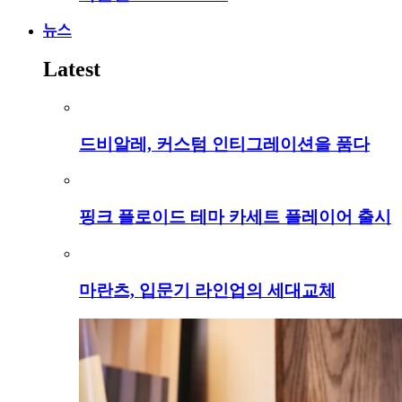
뉴스
Latest
드비알레, 커스텀 인티그레이션을 품다
핑크 플로이드 테마 카세트 플레이어 출시
마란츠, 입문기 라인업의 세대교체