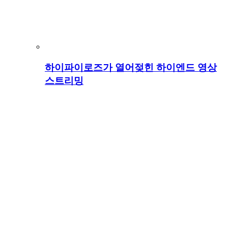
하이파이로즈가 열어젖힌 하이엔드 영상
스트리밍