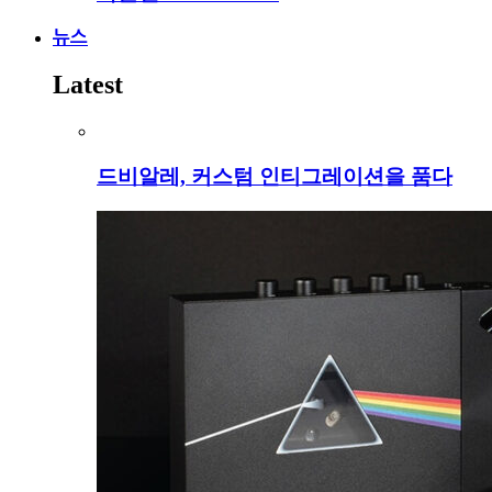
뉴스
Latest
드비알레, 커스텀 인티그레이션을 품다