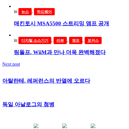
in
,
뉴스
하드웨어
매킨토시 MSA5500 스트리밍 앰프 공개
in
,
,
,
디지털 소스기기
리뷰
앰프
포커스
링돌프, WiiM과 만나 더욱 완벽해졌다
Next post
아탈란테, 레퍼런스의 반열에 오르다
독일 아날로그의 첨병