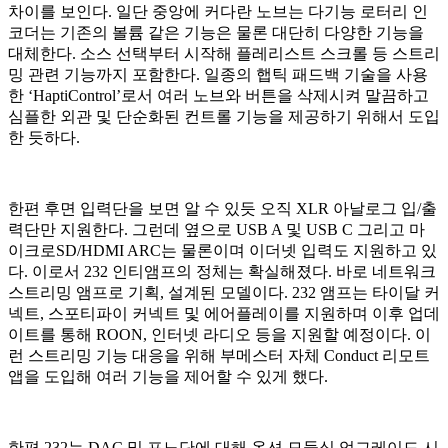
차이를 보인다. 일단 중앙에 커다란 노브는 다기능 로터리 인
코더는 기존의 볼륨 같은 기능은 물론 대단히 다양한 기능을
대체한다. 소스 선택부터 시작해 플레리스트 스크롤 등 스트리
밍 관련 기능까지 포함한다. 일종의 햅틱 패드백 기술을 사용
한 ‘HaptiControl’로서 여러 노브와 버튼을 삭제시켜 말끔하고
심플한 외관 및 단순화된 컨트롤 기능을 제공하기 위해서 도입
한 듯하다.
한편 후면 입력단을 보면 알 수 있듯 오직 XLR 아날로그 입/출
력단만 지원한다. 그런데 옆으로 USB A 및 USB C 그리고 마
이크로SD/HDMI ARC는 물론이며 이더넷 입력도 지원하고 있
다. 이로서 232 인티앰프의 정체는 확실해졌다. 바로 네트워크
스트리밍 앰프로 기획, 설계된 모델이다. 232 앰프는 타이달 커
넥트, 스포티파이 커넥트 및 에어플레이를 지원하며 이후 업데
이트를 통해 ROON, 인터넷 라디오 등을 지원할 예정이다. 이
런 스트리밍 기능 대응을 위해 부메스터 자체 Conduct 리모트
앱을 도입해 여러 기능을 제어할 수 있게 했다.
한편 232는 DAC 및 포노단에 대해 옵션 모듈식 업그레이드 시