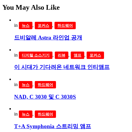
You May Also Like
in
,
,
뉴스
포커스
하드웨어
드비알레 Astra 라인업 공개
in
,
,
,
디지털 소스기기
리뷰
앰프
포커스
이 시대가 기다려온 네트워크 인티앰프
in
,
뉴스
하드웨어
NAD, C 3030 및 C 3030S
in
,
뉴스
하드웨어
T+A Symphonia 스트리밍 앰프