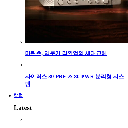
마란츠, 입문기 라인업의 세대교체
사이러스 80 PRE & 80 PWR 분리형 시스
템
칼럼
Latest