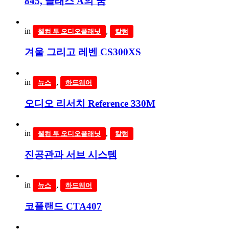
845, 클래스 A의 꿈
in
,
웰컴 투 오디오플래닛
칼럼
겨울 그리고 레벤 CS300XS
in
,
뉴스
하드웨어
오디오 리서치 Reference 330M
in
,
웰컴 투 오디오플래닛
칼럼
진공관과 서브 시스템
in
,
뉴스
하드웨어
코플랜드 CTA407