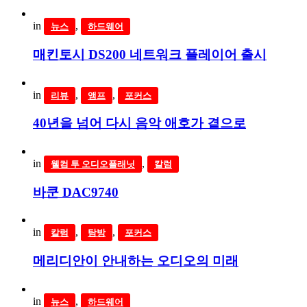
in
,
뉴스
하드웨어
매킨토시 DS200 네트워크 플레이어 출시
in
,
,
리뷰
앰프
포커스
40년을 넘어 다시 음악 애호가 곁으로
in
,
웰컴 투 오디오플래닛
칼럼
바쿤 DAC9740
in
,
,
칼럼
탐방
포커스
메리디안이 안내하는 오디오의 미래
in
,
뉴스
하드웨어