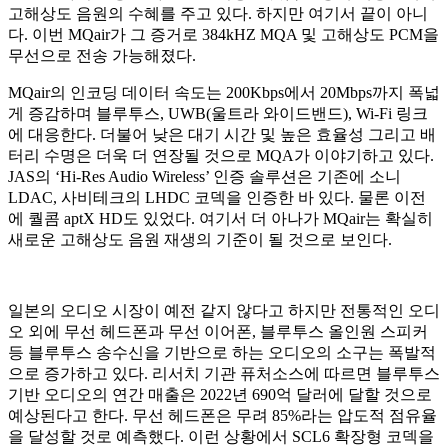
고해상도 음원의 수혜를 주고 있다. 하지만 여기서 끝이 아니
다. 이번 MQair가 그 증거로 384kHZ MQA 및 고해상도 PCM을
무선으로 전송 가능해졌다.
MQair의 인코딩 데이터 속도는 200Kbps에서 20Mbps까지 폭넓
게 증감하며 블루투스, UWB(울트라 와이드밴드), Wi-Fi 링크
에 대응한다. 더불어 낮은 대기 시간 및 높은 효율성 그리고 배
터리 수명은 더욱 더 연장될 것으로 MQA가 이야기하고 있다.
JAS의 ‘Hi-Res Audio Wireless’ 인증 솔루션은 기존에 소니
LDAC, 사비테크의 LHDC 코덱을 인증한 바 있다. 물론 이전
에 퀄콤 aptX HD도 있었다. 여기서 더 아나가 MQair는 확실히
새로운 고해상도 음원 재생의 기준이 될 것으로 보인다.
일본의 오디오 시장이 예전 같지 않다고 하지만 전통적인 오디
오 외에 무선 헤드폰과 무선 이어폰, 블루투스 올인원 스피커
등 블루투스 송수신을 기반으로 하는 오디오의 소구는 폭발적
으로 증가하고 있다. 리서치 기관 퓨처소스에 따르면 블루투스
기반 오디오의 연간 매출은 2022년 690억 달러에 달할 것으로
예상된다고 한다. 무선 헤드폰은 무려 85%라는 압도적 점유율
을 달성할 것로 예측했다. 이런 상황에서 SCL6 확장형 코덱을