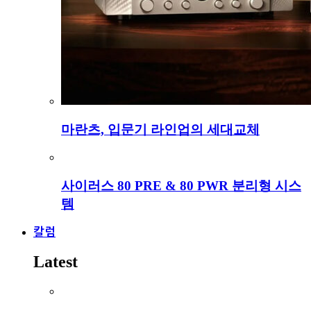
마란츠, 입문기 라인업의 세대교체
사이러스 80 PRE & 80 PWR 분리형 시스
템
칼럼
Latest