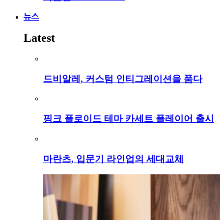
뉴스
Latest
드비알레, 커스텀 인티그레이션을 품다
핑크 플로이드 테마 카세트 플레이어 출시
마란츠, 입문기 라인업의 세대교체