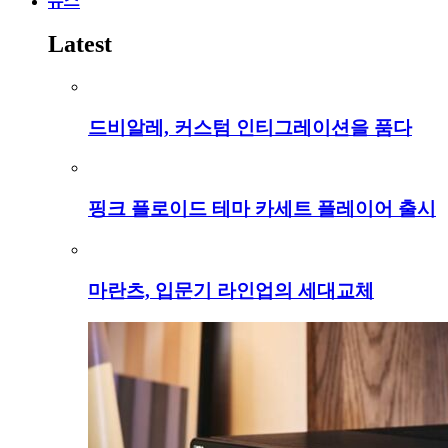
뉴스
Latest
드비알레, 커스텀 인티그레이션을 품다
핑크 플로이드 테마 카세트 플레이어 출시
마란츠, 입문기 라인업의 세대교체