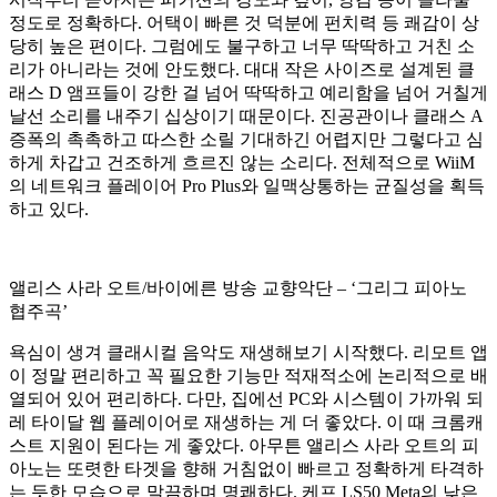
정도로 정확하다. 어택이 빠른 것 덕분에 펀치력 등 쾌감이 상
당히 높은 편이다. 그럼에도 불구하고 너무 딱딱하고 거친 소
리가 아니라는 것에 안도했다. 대대 작은 사이즈로 설계된 클
래스 D 앰프들이 강한 걸 넘어 딱딱하고 예리함을 넘어 거칠게
날선 소리를 내주기 십상이기 때문이다. 진공관이나 클래스 A
증폭의 촉촉하고 따스한 소릴 기대하긴 어렵지만 그렇다고 심
하게 차갑고 건조하게 흐르진 않는 소리다. 전체적으로 WiiM
의 네트워크 플레이어 Pro Plus와 일맥상통하는 균질성을 획득
하고 있다.
앨리스 사라 오트/바이에른 방송 교향악단 – ‘그리그 피아노
협주곡’
욕심이 생겨 클래시컬 음악도 재생해보기 시작했다. 리모트 앱
이 정말 편리하고 꼭 필요한 기능만 적재적소에 논리적으로 배
열되어 있어 편리하다. 다만, 집에선 PC와 시스템이 가까워 되
레 타이달 웹 플레이어로 재생하는 게 더 좋았다. 이 때 크롬캐
스트 지원이 된다는 게 좋았다. 아무튼 앨리스 사라 오트의 피
아노는 또렷한 타겟을 향해 거침없이 빠르고 정확하게 타격하
는 듯한 모습으로 말끔하며 명쾌하다. 케프 LS50 Meta의 낮은