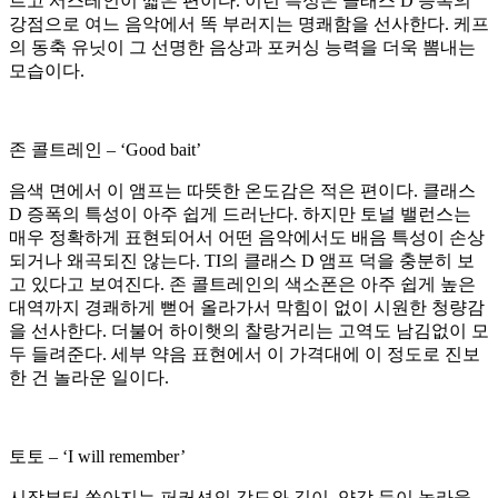
르고 서스테인이 짧은 편이다. 이런 특성은 클래스 D 증폭의
강점으로 여느 음악에서 똑 부러지는 명쾌함을 선사한다. 케프
의 동축 유닛이 그 선명한 음상과 포커싱 능력을 더욱 뽐내는
모습이다.
존 콜트레인 – ‘Good bait’
음색 면에서 이 앰프는 따뜻한 온도감은 적은 편이다. 클래스
D 증폭의 특성이 아주 쉽게 드러난다. 하지만 토널 밸런스는
매우 정확하게 표현되어서 어떤 음악에서도 배음 특성이 손상
되거나 왜곡되진 않는다. TI의 클래스 D 앰프 덕을 충분히 보
고 있다고 보여진다. 존 콜트레인의 색소폰은 아주 쉽게 높은
대역까지 경쾌하게 뻗어 올라가서 막힘이 없이 시원한 청량감
을 선사한다. 더불어 하이햇의 찰랑거리는 고역도 남김없이 모
두 들려준다. 세부 약음 표현에서 이 가격대에 이 정도로 진보
한 건 놀라운 일이다.
토토 – ‘I will remember’
시작부터 쏟아지는 퍼커션의 강도와 깊이, 양감 등이 놀라울