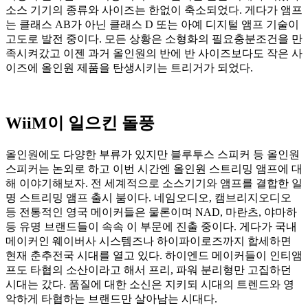
소스 기기의 종류와 사이즈는 한없이 축소되었다. 게다가 앰프
는 클래스 AB가 아닌 클래스 D 또는 아예 디지털 앰프 기술이
고도로 발전 중이다. 모든 상황은 소형화의 필요충분조건을 만
족시켜갔고 이젠 과거 올인원의 반에 반 사이즈보다도 작은 사
이즈에 올인원 제품을 탄생시키는 트리거가 되었다.
WiiM이 일으킨 돌풍
올인원에도 다양한 부류가 있지만 블루투스 스피커 등 올인원
스피커는 논외로 하고 이번 시간엔 올인원 스트리밍 앰프에 대
해 이야기해보자. 전 세계적으로 소스기기와 앰프를 결합한 일
명 스트리밍 앰프 출시 붐이다. 네임오디오, 캠브리지오디오
등 전통적인 영국 메이커들은 물론이며 NAD, 마란츠, 야마하
등 유명 브랜드들이 속속 이 부문에 진출 중이다. 게다가 국내
메이커인 웨이버사 시스템즈나 하이파이로즈까지 합세하면
현재 춘추전국 시대를 열고 있다. 하이엔드 메이커들이 인티앰
프도 타협의 소산이라고 해서 프리, 파워 분리형만 고집하던
시대는 갔다. 품질에 대한 소신은 지키되 시대의 트렌드와 영
악하게 타협하는 브랜드만 살아남는 시대다.