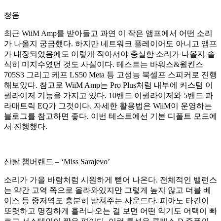
청음
최근 WiiM Amp를 받아들고 과연 이 작은 앰프에서 어떤 소리
가 나올지 궁금했다. 하지만 네트워크 플레이어도 아니고 앰프
가 내장되었음에도 이렇게 작아서야 충실한 소리가 나올지 솔
식히 미지수였던 것도 사실이다. 테스트는 바워스&윌킨스
705S3 그리고 케프 LS50 Meta 등 고성능 북셀프 스피커로 진행
해보았다. 참고로 WiiM Amp는 Pro Plus처럼 내부에 커스텀 이
퀄라이저 기능을 가지고 있다. 10밴드 이퀄라이저와 5밴드 파
라매트릭 EQ가 그것이다. 자세한 활용법은 WiiM이 운영하는
블로그를 참고하면 좋다. 이번 테스트에선 기본 디폴트 모드에
서 진행했다.
샨탈 챔버랜드 – ‘Miss Sarajevo’
소리가 가을 바람처럼 시원하게 뻗어 나온다. 전체적인 밸런스
는 약간 고역 쪽으로 올라와있지만 그렇게 높지 않고 더블 베
이스 등 중저역도 충분히 받쳐주는 사운드다. 피아노 타건이
또렷하고 명징하게 흘러나오는 걸 보면 어떤 악기도 어택이 빠