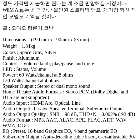
정도 가격만 지불하면 된다는 게 조금 민망해질 지경이다.
WiiM Amp는 최근 만난 올인원 스트리밍 앰프 중 가장 혁신 적
인 모델도 기억될 것이다.
글 : 오디오 평론가 코난
Dimensions：(190 mm x 190mm x 63 mm)
Weight：1.84kg
Colors : Space Gray, Silver
Finish : Aluminum
Controls : Volume knob, play/pause, and more
LED : Status, Volume
Power : 60 Watts/channel at 8 ohms
120 Watts/channel at 4 ohms
Speaker Output : Stereo or dual mono sound
Home Theatre Audio Formats : Stereo PCM (Dolby Digital and
DTS are not supported)
Audio Input : HDMI Arc, Optical, Line
Audio Output : Passive Speaker Terminal, Subwoofer Output
Audio Output Quality : SNR – 98 dB, THD+N – 0.002% (-92 dB)
Audio Format : MP3, AAC, ALAC, APE, FLAC, AIFF, WAV,
WMA, OGG
EQ : Preset, 10-band Graphics EQ, 4-band parametric EQ
Subwoofer Output : Auto-detecting cable insert, user-adjustable 30-