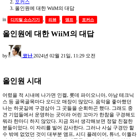
포커스
올인원에 대한 WiiM의 대답
in
,
,
,
디지털 소스기기
리뷰
앰프
포커스
올인원에 대한 WiiM의 대답
by
코난
2024년 02월 21일, 11:29 오전
올인원 시대
어렸을 적 시내에 나가면 인켈, 롯데 파이오니아, 아남 테크닉
스 등 골목골목마다 오디오 매장이 많았다. 음악을 좋아했던
나는 하굣길에 구경삼아 그 곳들을 순회하곤 했다. 그래도 중
견 기업들에서 운영하는 곳이라 어린 꼬마가 한참을 구경해도
뭐라 한마디 하지 않았다. 지금 와서 생각해보면 정말 친절한
분들이었다. 이 자리를 빌어 감사한다. 그러나 사실 구경만 할
수 밖에 없었던 것이 대부분 앰프, 시디 플레이어, 튜너, 이퀄라