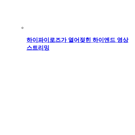
하이파이로즈가 열어젖힌 하이엔드 영상
스트리밍