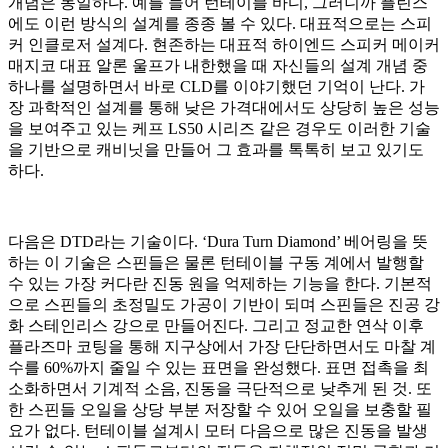
개념은 동일하다. 예를 들어 턴테이블 바디, 그러니까 플린스
에도 이런 방식의 설계를 종종 볼 수 있다. 대표적으로는 스피
커 인클로저 설계다. 현존하는 대표적 하이엔드 스피커 메이커
매지코 대표 알론 울프가 내한했을 때 자신들의 설계 개념 중
하나를 설명하면서 바로 CLD를 이야기했던 기억이 난다. 가
장 과학적인 설계를 통해 낮은 가격대에서도 상당히 높은 성능
을 보여주고 있는 케프 LS50 시리즈 같은 경우도 이러한 기술
을 기반으로 캐비닛을 만들어 그 효과를 톡톡히 보고 있기도
하다.
다음은 DTD라는 기술이다. ‘Dura Turn Diamond’ 베어링을 뜻
하는 이 기술은 스핀들은 물론 턴테이블 구동 계에서 발행할
수 있는 가장 커다란 진동 원을 억제하는 기능을 한다. 기본적
으로 스핀들의 초정밀도 가공이 기반이 되며 스핀들은 진공 강
화 스테인리스 강으로 만들어진다. 그리고 정교한 연삭 이후
플라즈마 코팅을 통해 지구상에서 가장 단단하면서도 마찰 계
수를 60%까지 줄일 수 있는 표면을 완성했다. 표면 접촉을 최
소화하면서 기계적 소음, 진동을 극단적으로 낮추게 된 것. 또
한 스핀들 오일을 상당 부분 저장할 수 있어 오일을 보충할 필
요가 없다. 턴테이블 설계시 모터 다음으로 많은 진동을 발생