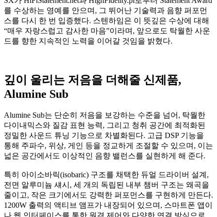
SX가 HiFiStatement.net과 HighFidelity.pl로부터 Statement Award
를 수상하는 영예를 안으며, 그 뛰어난 기술력과 음향 퍼포먼
스를 다시 한 번 입증했다. 스텐하임은 이 뜻깊은 수상에 대해
“매우 자랑스럽고 감사한 마음”이라며, 앞으로도 탁월한 사운
드를 향한 지속적인 노력을 이어갈 것임을 밝혔다.
깊이 울리는 저음을 더해줄 신제품,
Alumine Sub
Alumine Sub는 단순히 저음을 보강하는 수준을 넘어, 탁월한
다이내믹스와 질감 표현 능력, 그리고 청취 공간에 최적화된
정밀한 사운드 튜닝 기능으로 차별화된다. 고급 DSP 기능을
통해 주파수, 위상, 게인 등을 정교하게 조절할 수 있으며, 이는
넓은 공간에서도 이상적인 음향 밸런스를 실현하게 해 준다.
특히 아이소바릭(isobaric) 구조를 채택한 듀얼 드라이버 설계,
전면 알루미늄 섀시, 세 개의 독립된 내부 챔버 구조는 왜곡을
줄이고, 작은 크기에서도 강력한 퍼포먼스를 구현하게 만든다.
1200W 출력의 액티브 앰프가 내장되어 있으며, 스마트폰 앱이
나 웹 인터페이스를 통한 원격 제어와 다양한 연결 방식으로