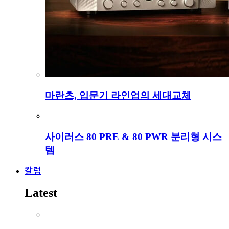
마란츠, 입문기 라인업의 세대교체
사이러스 80 PRE & 80 PWR 분리형 시스
템
칼럼
Latest