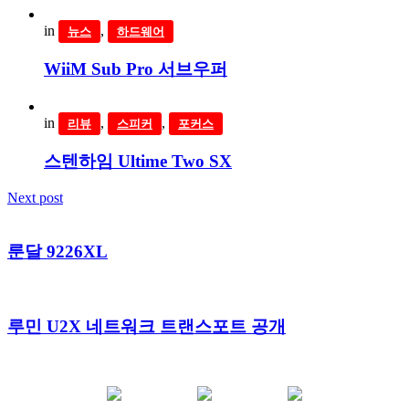
in
,
뉴스
하드웨어
WiiM Sub Pro 서브우퍼
in
,
,
리뷰
스피커
포커스
스텐하임 Ultime Two SX
Next post
룬달 9226XL
루민 U2X 네트워크 트랜스포트 공개