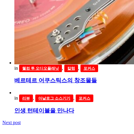
in
,
,
웰컴 투 오디오플래닛
칼럼
포커스
베르테르 어쿠스틱스의 창조물들
in
,
,
리뷰
아날로그 소스기기
포커스
인생 턴테이블을 만나다
Next post