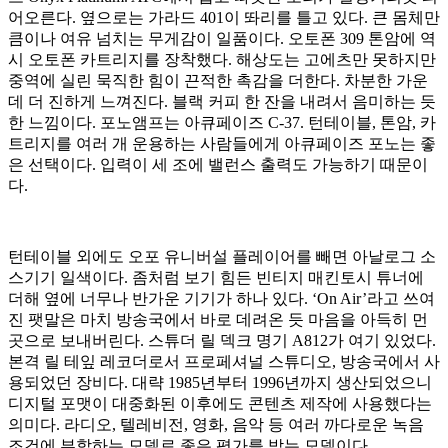
어오른다. 옆으로는 가라드 401이 똬리를 틀고 있다. 큰 몸체만
큼이나 여유 넘치는 무게감이 일품이다. 오토폰 309 톤암에 역
시 오토폰 카트리지를 장착했다. 해상도는 고에츠만 못하지만
중역에 실린 묵직한 힘이 끈적한 촉감을 더한다. 차분한 가운
데 더 진하게 느껴진다. 블랙 커피 한 잔을 내려서 음미하는 듯
한 느낌이다. 포노앰프는 아큐페이즈 C-37. 턴테이블, 톤암, 카
트리지를 여러 개 운용하는 사람들에게 아큐페이즈 포노는 좋
은 선택이다. 입력이 세 조에 밸런스 출력도 가능하기 때문이
다.
턴테이블 외에도 오포 유니버설 플레이어를 빼면 아날로그 소
스기기 일색이다. 좀처럼 보기 힘든 빈티지 매킨토시 튜너에
더해 옆에 너무나 반가운 기기가 하나 있다. ‘On Air’라고 쓰여
진 팻말은 마치 방송국에서 바로 데려온 듯 마음을 아득히 먼
곳으로 보내버린다. 스튜더 릴 덱크 명기 A812가 여기 있었다.
본격 릴 테잎 레코더로서 프로페셔널 스튜디오, 방송국에서 사
용되었던 장비다. 대략 1985년부터 1996년까지 생산되었으니
디지털 포맷이 대중화된 이후에도 콘텐츠 제작에 사용했다는
의미다. 라디오, 텔레비전, 영화, 음악 등 여러 까다로운 녹음
조건에 부합하는 모델로 좋은 평가를 받는 모델이다.