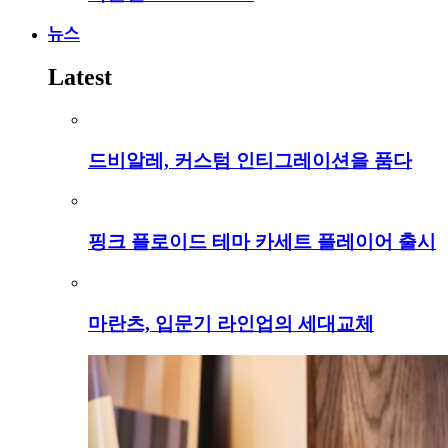
뉴스
Latest
드비알레, 커스텀 인티그레이션을 품다
핑크 플로이드 테마 카세트 플레이어 출시
마란츠, 입문기 라인업의 세대교체