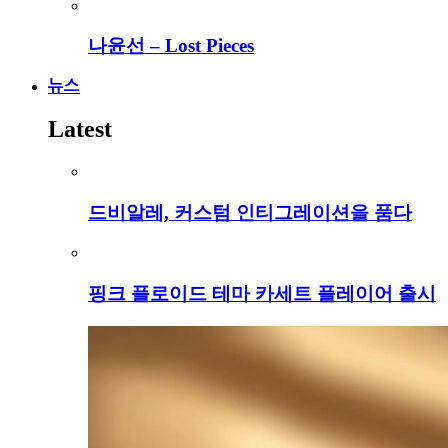
나윤선 – Lost Pieces
뉴스
Latest
드비알레, 커스텀 인티그레이션을 품다
핑크 플로이드 테마 카세트 플레이어 출시