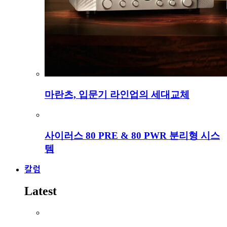
마란츠, 입문기 라인업의 세대교체
사이러스 80 PRE & 80 PWR 분리형 시스
템
칼럼
Latest