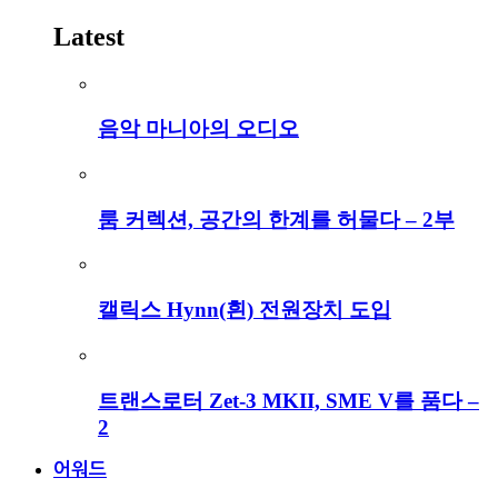
Latest
음악 마니아의 오디오
룸 커렉션, 공간의 한계를 허물다 – 2부
캘릭스 Hynn(흰) 전원장치 도입
트랜스로터 Zet-3 MKII, SME V를 품다 –
2
어워드