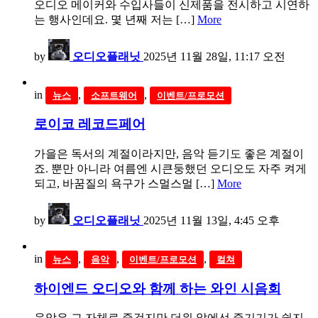
오디오 메이커와 수입사들이 신제품을 전시하고 시연하
는 행사인데요. 몇 년째 저는 […]
More
by
오디오플래닛
2025년 11월 28일, 11:17 오전
in
,
,
뉴스
소프트웨어
이벤트/프로모션
로이코 레코드페어
가을은 독서의 계절이라지만, 음악 듣기도 좋은 계절이
죠. 뿐만 아니라 여름엔 시큰둥했던 오디오도 자주 켜게
되고, 바꿈질의 욕구가 스멀스멀 […]
More
by
오디오플래닛
2025년 11월 13일, 4:45 오후
in
,
,
,
뉴스
음악
이벤트/프로모션
컬쳐
하이엔드 오디오와 함께 하는 와인 시음회
음악은 그 자체로 즐겁지만 더위 앞에선 즐기기가 쉽지