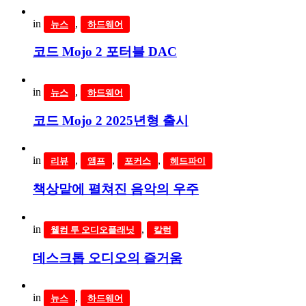
in
,
뉴스
하드웨어
코드 Mojo 2 포터블 DAC
in
,
뉴스
하드웨어
코드 Mojo 2 2025년형 출시
in
,
,
,
리뷰
앰프
포커스
헤드파이
책상맡에 펼쳐진 음악의 우주
in
,
웰컴 투 오디오플래닛
칼럼
데스크톱 오디오의 즐거움
in
,
뉴스
하드웨어