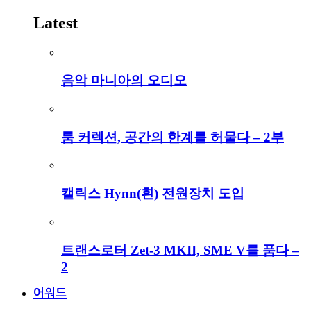
Latest
음악 마니아의 오디오
룸 커렉션, 공간의 한계를 허물다 – 2부
캘릭스 Hynn(흰) 전원장치 도입
트랜스로터 Zet-3 MKII, SME V를 품다 –
2
어워드