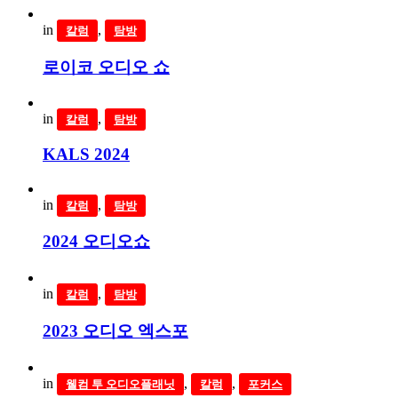
in
,
칼럼
탐방
로이코 오디오 쇼
in
,
칼럼
탐방
KALS 2024
in
,
칼럼
탐방
2024 오디오쇼
in
,
칼럼
탐방
2023 오디오 엑스포
in
,
,
웰컴 투 오디오플래닛
칼럼
포커스