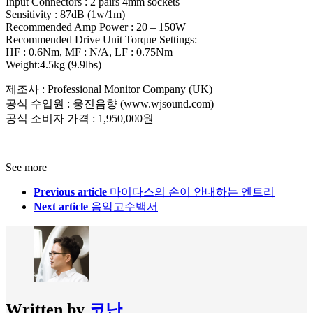
Input Connectors : 2 pairs 4mm sockets
Sensitivity : 87dB (1w/1m)
Recommended Amp Power : 20 – 150W
Recommended Drive Unit Torque Settings:
HF : 0.6Nm, MF : N/A, LF : 0.75Nm
Weight:4.5kg (9.9lbs)
제조사 : Professional Monitor Company (UK)
공식 수입원 : 웅진음향 (www.wjsound.com)
공식 소비자 가격 : 1,950,000원
See more
Previous article
마이다스의 손이 안내하는 엔트리
Next article
음악고수백서
Written by
코난