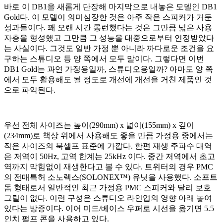
바로 이 DB1을 새롭게 단장해 마지막으로 내놓은 모델인 DB1
Gold다. 이 모델이 의미심장한 것은 아주 작은 스피커가 거둔
성과들이다. 꽤 오랜 시간 롱런했다는 것은 그만큼 넓은 사용
자층을 형성했고 그만큼 그 성능을 대중으로부터 인정받았다
는 사실이다. 그것도 일반 가정 뿐 아니라 까다로운 조건을 요
구하는 스튜디오 등 양 쪽에서 모두 말이다. 그렇다면 이번
DB1 Gold는 과연 가정용일까, 스튜디오용일까? 아마도 양 쪽
에서 모두 활용해도 될 정도로 개선에 개선을 거친 제품인 것
으로 파악된다.
우선 전체 사이즈는 높이(290mm) x 넓이(155mm) x 깊이
(234mm)로 책상 위에서 사용해도 좋을 만큼 가정용 중에서는
작은 사이즈의 북셀프 표준에 가깝다. 한편 재생 주파수 대역
은 저역이 50Hz, 고역 한계는 25kHz 이다. 중간 저역에서 초고
역까지 막힘없이 재생한다고 볼 수 있다. 트위터의 경우 PMC
의 전매특허 소노렉스(SOLONEX™) 유닛을 사용했다. 소프트
돔 형태로서 일반적인 최근 가정용 PMC 스피커와 달리 보호
그릴이 없다. 이런 구성은 스튜디오 라인업의 영향 아래 놓여
있다는 방증이다. 이어 미드/베이스 우퍼로 시선을 옮기면 5.5
인치 펄프 콘을 사용하고 있다.