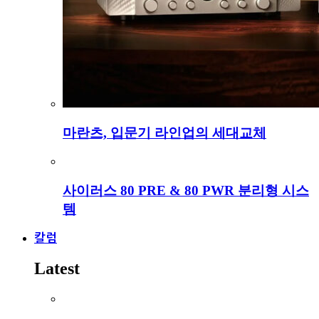
마란츠, 입문기 라인업의 세대교체
사이러스 80 PRE & 80 PWR 분리형 시스
템
칼럼
Latest