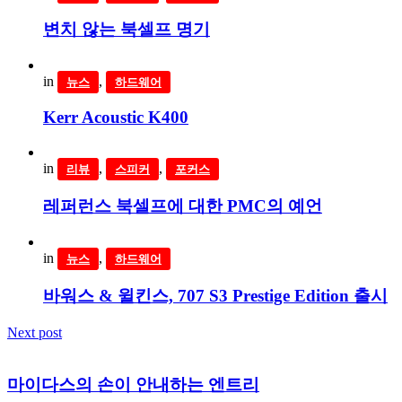
변치 않는 북셀프 명기
in
,
뉴스
하드웨어
Kerr Acoustic K400
in
,
,
리뷰
스피커
포커스
레퍼런스 북셀프에 대한 PMC의 예언
in
,
뉴스
하드웨어
바워스 & 윌킨스, 707 S3 Prestige Edition 출시
Next post
마이다스의 손이 안내하는 엔트리