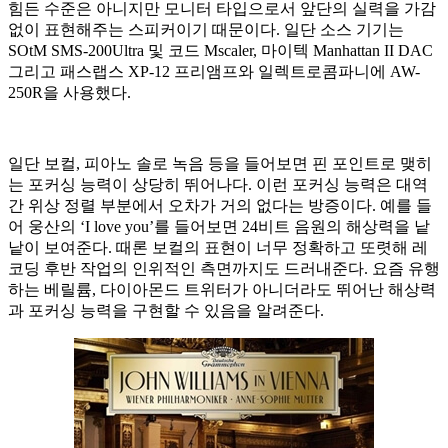
힘든 수준은 아니지만 모니터 타입으로서 앞단의 실력을 가감
없이 표현해주는 스피커이기 때문이다. 일단 소스 기기는
SOtM SMS-200Ultra 및 코드 Mscaler, 마이텍 Manhattan II DAC
그리고 패스랩스 XP-12 프리앰프와 일렉트로콤파니에 AW-
250R을 사용했다.
일단 보컬, 피아노 솔로 녹음 등을 들어보면 핀 포인트로 맺히
는 포커싱 능력이 상당히 뛰어나다. 이런 포커싱 능력은 대역
간 위상 정렬 부분에서 오차가 거의 없다는 방증이다. 예를 들
어 웅산의 ‘I love you’를 들어보면 24비트 음원의 해상력을 낱
낱이 보여준다. 때론 보컬의 표현이 너무 정확하고 또렷해 레
코딩 후반 작업의 인위적인 측면까지도 드러내준다. 요즘 유행
하는 베릴륨, 다이아몬드 트위터가 아니더라도 뛰어난 해상력
과 포커싱 능력을 구현할 수 있음을 알려준다.