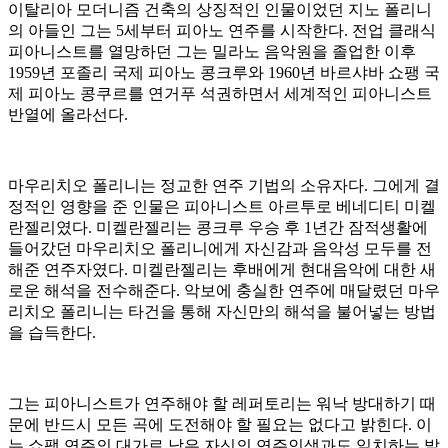
이탈리아 모더니즘 건축의 상징적인 인물이었던 지노 폴리니
의 아들인 그는 5세부터 피아노 연주를 시작한다. 전업 클래식
피아니스트를 열망하던 그는 밀라노 음악원을 졸업한 이후
1959년 포졸리 국제 피아노 콩크루와 1960년 바르샤바 쇼팽 국
제 피아노 콩쿠르를 연거푸 석권하면서 세계적인 피아니스트
반열에 올라선다.
마우리치오 폴리니는 정교한 연주 기법의 소유자다. 그에게 결
정적인 영향을 준 인물은 피아니스트 아르투로 베네디티 미켈
란젤리였다. 미켈란젤리는 콩크루 우승 후 1년간 잠적생활에
들어갔던 마우리치오 폴리니에게 자신감과 음악성 모두를 전
해준 연주자였다. 미켈란젤리는 후배에게 현대음악에 대한 새
로운 해석을 전수해준다. 악보에 충실한 연주에 매달렸던 마우
리치오 폴리니는 타건을 통해 자신만의 해석을 불어넣는 방법
을 습득한다.
그는 피아니스트가 연주해야 할 레퍼토리는 워낙 방대하기 때
문에 반드시 모든 곡에 도전해야 할 필요는 없다고 밝힌다. 이
는 쇼팽 연주의 대가로 남은 자신의 연주인생과도 일치하는 발