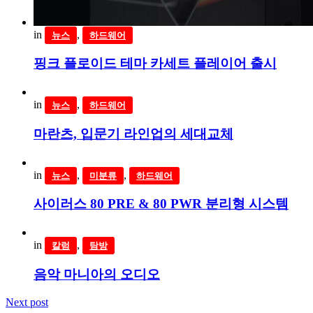
in
,
뉴스
하드웨어
핑크 플로이드 테마 카세트 플레이어 출시
in
,
뉴스
하드웨어
마란츠, 입문기 라인업의 세대교체
in
,
,
뉴스
미분류
하드웨어
사이러스 80 PRE & 80 PWR 분리형 시스템
in
,
칼럼
탐방
음악 마니아의 오디오
Next post