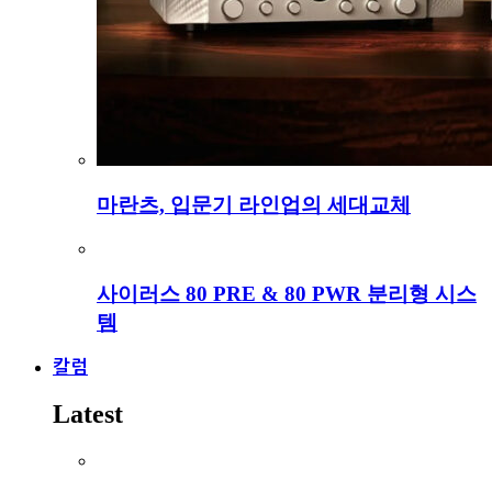
마란츠, 입문기 라인업의 세대교체
사이러스 80 PRE & 80 PWR 분리형 시스
템
칼럼
Latest