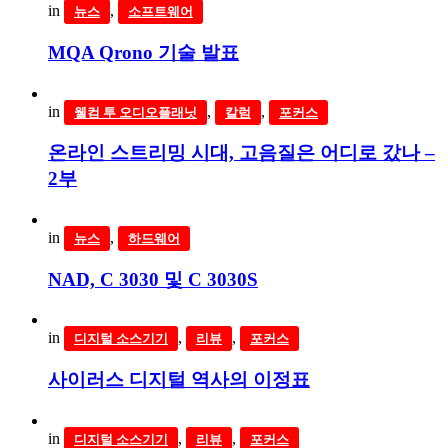
in
,
뉴스
소프트웨어
MQA Qrono 기술 발표
in
,
,
웰컴 투 오디오플래닛
칼럼
포커스
온라인 스트리밍 시대, 고음질은 어디로 갔나 –
2부
in
,
뉴스
하드웨어
NAD, C 3030 및 C 3030S
in
,
,
디지털 소스기기
리뷰
포커스
사이러스 디지털 역사의 이정표
in
,
,
디지털 소스기기
리뷰
포커스