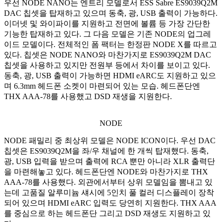
우선 NODE NANO는 엔트리 모델로서 ESS Sabre ES9039Q2M
DAC 칩셋을 탑재하고 있으며 동축, 광, USB 출력이 가능하다.
이더넷 및 와이파이를 지원하고 전면에 볼륨 등 가장 간단한
기능한 탑재하고 있다. 그 다음 모델은 기존 NODE의 업그레
이드 모델이다. 전체적인 폼 팩터는 한정판 NODE X를 따르고
있다. 칩셋은 NODE NANO와 마찬가지로 ES9039Q2M DAC
칩셋을 사용하고 있지만 전원부 등에서 차이를 보이고 있다.
동축, 광, USB 출력이 가능하면 HDMI eARC도 지원하고 있으
며 6.3mm 헤드폰 소켓이 마련되어 있는 모습. 헤드폰단엔
THX AAA-78를 사용했고 DSD 재생을 지원한다.
NODE
NODE 패밀리 중 최상위 모델은 NODE ICON이다. 우선 DAC
칩셋은 ES9039Q2M을 좌/우 채널에 한 개씩 탑재했다. 동축,
광, USB 입력을 받으며 출력에 RCA 뿐만 아니라 XLR 출력단
을 마련해놓고 있다. 헤드폰단엔 NODE와 마찬가지로 THX
AAA-78를 사용했다. 외관에서부터 상위 모델임을 뽐내고 있
는데 고품질 알루미늄 섀시에 5인치 풀 컬러 디스플레이 장착
되어 있으며 HDMI eARC 입력도 당연히 지원한다. THX AAA
를 중심으로 하는 헤드폰단 그리고 DSD 재생도 지원하고 있