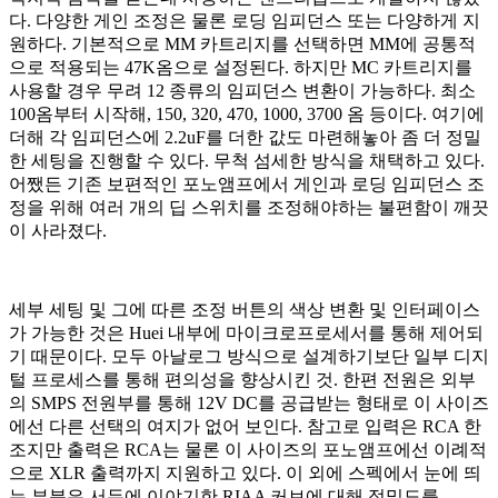
다. 다양한 게인 조정은 물론 로딩 임피던스 또는 다양하게 지
원하다. 기본적으로 MM 카트리지를 선택하면 MM에 공통적
으로 적용되는 47K옴으로 설정된다. 하지만 MC 카트리지를
사용할 경우 무려 12 종류의 임피던스 변환이 가능하다. 최소
100옴부터 시작해, 150, 320, 470, 1000, 3700 옴 등이다. 여기에
더해 각 임피던스에 2.2uF를 더한 값도 마련해놓아 좀 더 정밀
한 세팅을 진행할 수 있다. 무척 섬세한 방식을 채택하고 있다.
어쨌든 기존 보편적인 포노앰프에서 게인과 로딩 임피던스 조
정을 위해 여러 개의 딥 스위치를 조정해야하는 불편함이 깨끗
이 사라졌다.
세부 세팅 및 그에 따른 조정 버튼의 색상 변환 및 인터페이스
가 가능한 것은 Huei 내부에 마이크로프로세서를 통해 제어되
기 때문이다. 모두 아날로그 방식으로 설계하기보단 일부 디지
털 프로세스를 통해 편의성을 향상시킨 것. 한편 전원은 외부
의 SMPS 전원부를 통해 12V DC를 공급받는 형태로 이 사이즈
에선 다른 선택의 여지가 없어 보인다. 참고로 입력은 RCA 한
조지만 출력은 RCA는 물론 이 사이즈의 포노앰프에선 이례적
으로 XLR 출력까지 지원하고 있다. 이 외에 스펙에서 눈에 띄
는 부분은 서두에 이야기한 RIAA 커브에 대해 정밀도를