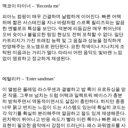
맥코이 타이너 – ‘Recorda me’
피아노 컴핑이 매우 간결하며 날렵하게 이어진다. 빠른 어택
뒤에 짧은 서스테인을 지나 바람처럼 스르륵 릴리즈되는 말끔
한 엔벨로프 특성을 보인다. 덕분에 리듬감은 매우 튀어난데
오버 슛이나 불필요한 링잉 현상도 전혀 포착할 수 없다. 일단
카트리지가 가진 트래킹 능력 및 그 음질과 성능을 정직하게
반영해주는 포노앰프로 판단된다. 묘한 착색이나 지나치게 조
탁된 미음과는 거리가 멀다. 따라서 어떤 음악도 빛바랜 느낌
없이 명료하고 정교하게 재생된다.
메탈리카 – ‘Enter sandman’
이 앨범은 플레밍 라스무센과 결별하고 밥 록이 프로듀싱을 맏
은 작품. 그루브 넘치는 드럼 어택과 일렉트릭 베이스가 충분
히 받쳐주면서 역동적이면서도 살집이 충만하다. 하지만 종종
너무 묽고 번지는 느낌이 드는 시스템도 있는데 확실히 코드는
각 악기를 확실히 분리해주며 깔끔하고 절도 있게 재생해준다.
펀치력이 뛰어나고 반응 속도가 빨라 이런 록이나 빠른 패시지
표현이 필요한 음악애서 강점이 드러난다. 패스 파워앰프를 사