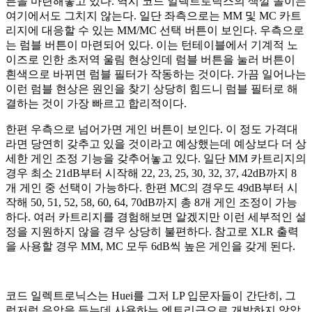
튼을 마련해놓고 있다. 역시 코드 일렉트로닉스의 색깔 놀이는
여기에서도 그치지 않는다. 일단 좌측으로는 MM 및 MC 카트
리지에 대응할 수 있는 MM/MC 선택 버튼이 보인다. 우측으로
는 럼블 버튼이 마련되어 있다. 이는 턴테이블에서 기계적 노
이즈로 인한 초저역 울림 현상인데 럼블 버튼을 눌러 버튼이
흰색으로 바뀌면 럼블 필터가 작동하는 것이다. 가끔 일어나는
이런 럼블 현상은 원인을 찾기 상당히 힘드니 럼블 필터로 해
결하는 것이 가장 빠르고 합리적이다.
한편 우측으로 넘어가면 게인 버튼이 보인다. 이 정도 가격대
라면 당연히 갖추고 있을 것이라고 예상했는데 예상보다 더 상
세한 게인 조정 기능을 갖추어놓고 있다. 일단 MM 카트리지의
경우 최소 21dB부터 시작해 22, 23, 25, 30, 32, 37, 42dB까지 8
개 게인 중 선택이 가능하다. 한편 MC의 경우도 49dB부터 시
작해 50, 51, 52, 58, 60, 64, 70dB까지 총 8개 게인 조정이 가능
하다. 여러 카트리지를 경험해보면 알겠지만 이런 세부적인 설
정을 지원하지 않을 경우 상당히 불편하다. 참고로 XLR 출력
을 사용할 경우 MM, MC 모두 6dB씩 높은 게인을 갖게 된다.
코드 일렉트로닉스는 Huei를 그저 LP 입문자들이 간단히, 그
럭저럭 음악을 듣는데 사용하는 엔트리급으로 개발하지 않았