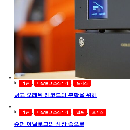
in
,
,
리뷰
아날로그 소스기기
포커스
낡고 오래된 레코드의 부활을 위해
in
,
,
,
리뷰
아날로그 소스기기
앰프
포커스
슈퍼 아날로그의 심장 속으로