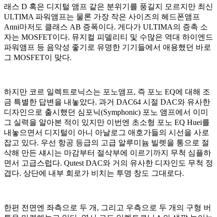
래스 D 혹은 디지털 앰프 같은 분위기를 풍길지 모르지만 최신
ULTIMA 파워앰프는 물론 가장 작은 사이즈의 헤드폰앰프
Anni마저도 클래스 AB 증폭이다. 게다가 ULTIMA의 증촉 소
자는 MOSFET이다. 뮤지컬 피델리티 및 수많은 역대 하이엔드
파워앰프 등 음악성 좋기로 유명한 기기들에서 애용했던 바로
그 MOSFET이 맞다.
하지만 코르 일렉트로닉스는 포노앰프, 즉 포노 EQ에 대해 조
금 특별한 답변을 내놓았다. 과거 DAC64 시절 DAC와 유사한
디자인으로 출시했던 심포닉(Symphonic) 포노 앰프에서 이미
그 실력을 알아본 적이 있지만 이번엔 초소형 포노 EQ Huei를
내놓으면서 디지털이 아니 아날로그 애호가들의 시선을 사로
잡고 있다. 우선 항공 등급의 고급 알루미늄 빌렛을 통으로 절
삭해 만든 섀시는 마감부터 절삭부에 이르기까지 무척 심플하
면서 고급스럽다. Qutest DAC와 거의 유사한 디자인도 무척 정
겹다. 상단에 내부 회로가 비치는 투명 창도 그대로다.
한편 전면엔 좌측으로 두 개, 그리고 우측으로 두 개의 구형 버