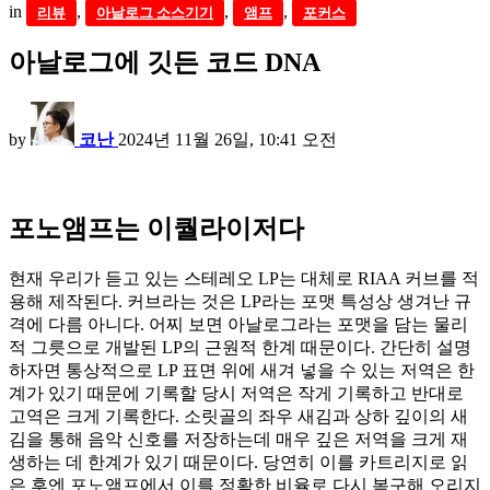
in
,
,
,
리뷰
아날로그 소스기기
앰프
포커스
아날로그에 깃든 코드 DNA
by
코난
2024년 11월 26일, 10:41 오전
포노앰프는 이퀄라이저다
현재 우리가 듣고 있는 스테레오 LP는 대체로 RIAA 커브를 적
용해 제작된다. 커브라는 것은 LP라는 포맷 특성상 생겨난 규
격에 다름 아니다. 어찌 보면 아날로그라는 포맷을 담는 물리
적 그릇으로 개발된 LP의 근원적 한계 때문이다. 간단히 설명
하자면 통상적으로 LP 표면 위에 새겨 넣을 수 있는 저역은 한
계가 있기 때문에 기록할 당시 저역은 작게 기록하고 반대로
고역은 크게 기록한다. 소릿골의 좌우 새김과 상하 깊이의 새
김을 통해 음악 신호를 저장하는데 매우 깊은 저역을 크게 재
생하는 데 한계가 있기 때문이다. 당연히 이를 카트리지로 읽
은 후엔 포노앰프에서 이를 정확한 비율로 다시 복구해 오리지