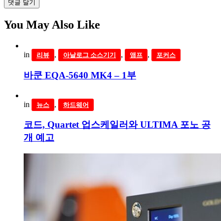
댓글 달기
You May Also Like
in
,
,
,
리뷰
아날로그 소스기기
앰프
포커스
바쿤 EQA-5640 MK4 – 1부
in
,
뉴스
하드웨어
코드, Quartet 업스케일러와 ULTIMA 포노 공
개 예고