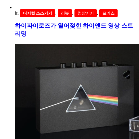
in
,
,
,
디지털 소스기기
리뷰
영상기기
포커스
하이파이로즈가 열어젖힌 하이엔드 영상 스트
리밍