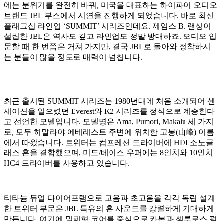
에는 분위기를 완전히 바꿔, 미국을 대표하는 하이파이 오디오
브랜드 JBL 부스에서 시연을 진행하게 되었습니다. 바로 최신
플래그십 라인업 ‘SUMMIT’ 시리즈인데요. 제임스 B. 랜싱이
설립한 JBL은 역사도 깊고 라인업도 정말 방대하죠. 오디오 입
문할 때 한 번쯤은 거쳐 가지만, 결국 JBL로 돌아와 정착하시
는 분들이 많을 정도로 매력이 넘칩니다.
최근 출시된 SUMMIT 시리즈는 1980년대에 처음 소개되어 센
세이션을 일으켰던 Everest와 K2 시리즈를 정식으로 계승한다
고 선언한 모델입니다. 모델명은 Ama, Pumori, Makalu 세 가지
로, 모두 히말라야 에베레스트 주변에 위치한 고봉(山峰) 이름
에서 따왔습니다. 트위터는 컴프레션 드라이버에 HDI 소노글
래스 혼을 결합했으며, 미드/베이스 우퍼에는 8인치와 10인치
HC4 드라이버를 사용하고 있습니다.
티타늄 듀얼 다이어프램으로 고음과 초고음을 각각 독립 설계
한 트위터 부문은 JBL 특유의 혼 사운드를 강렬하게 기대하게
만듭니다. 여기에 밀폐형 코어를 중심으로 카본과 셀루로스 펄