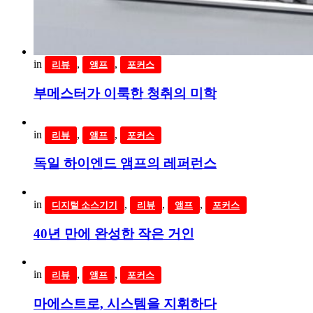
in
,
,
리뷰
앰프
포커스
부메스터가 이룩한 청취의 미학
in
,
,
리뷰
앰프
포커스
독일 하이엔드 앰프의 레퍼런스
in
,
,
,
디지털 소스기기
리뷰
앰프
포커스
40년 만에 완성한 작은 거인
in
,
,
리뷰
앰프
포커스
마에스트로, 시스템을 지휘하다