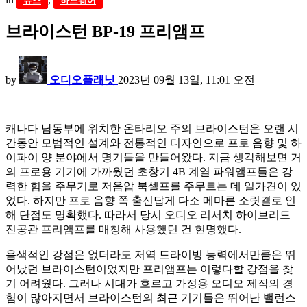
뉴스
하드웨어
브라이스턴 BP-19 프리앰프
by
오디오플래닛
2023년 09월 13일, 11:01 오전
캐나다 남동부에 위치한 온타리오 주의 브라이스턴은 오랜 시
간동안 모범적인 설계와 전통적인 디자인으로 프로 음향 및 하
이파이 양 분야에서 명기들을 만들어왔다. 지금 생각해보면 거
의 프로용 기기에 가까웠던 초창기 4B 계열 파워앰프들은 강
력한 힘을 주무기로 저음압 북셀프를 주무르는 데 일가견이 있
었다. 하지만 프로 음향 쪽 출신답게 다소 메마른 소릿결로 인
해 단점도 명확했다. 따라서 당시 오디오 리서치 하이브리드
진공관 프리앰프를 매칭해 사용했던 건 현명했다.
음색적인 강점은 없더라도 저역 드라이빙 능력에서만큼은 뛰
어났던 브라이스턴이었지만 프리앰프는 이렇다할 강점을 찾
기 어려웠다. 그러나 시대가 흐르고 가정용 오디오 제작의 경
험이 많아지면서 브라이스턴의 최근 기기들은 뛰어난 밸런스