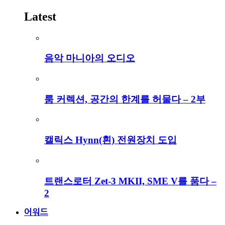
Latest
음악 마니아의 오디오
룸 커렉션, 공간의 한계를 허물다 – 2부
캘릭스 Hynn(흰) 전원장치 도입
트랜스로터 Zet-3 MKII, SME V를 품다 –
2
어워드