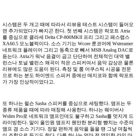
시스템은 두 개고 때에 따라서 리뷰용 테스트 시스템이 들어오
면 추가되었다가 빠지곤 한다. 첫 번째 시스템은 락포트 Atria
를 중심으로 클라세 Delta CP-800MKII 프리 그리고 패스랩스
XA60.5 모노블럭이다. 소스 기기는 Wcore 룬코어에 Wstreamer
네트워크 플레이어 그리고 동축으로 빼서 MSB Analog DAC로
듣는다. Atria가 워낙 음결이 곱고 단단하며 전체적인 대역 밸
런스나 토널 밸런스 왜곡이 적은 스피커여서 음악 감상은 물론
리뷰에도 많은 도움이 된다. 측정 및 룸 어쿠스틱 시공을 전문
으로 하는 분도 하이엔드 스피커 중에선 매지코와 함께 락포트
가 가장 인상적이었다고.
또 하나는 윌슨 Sasha 스피커를 중심으로 세팅했다. 앰프는 두
종류 제품을 때에 따라 매칭해 사용한다. 하나는 웨이버사
Wslim Pro로 네트워크 앰프인데도 불구하고 Sasha를 멋지게 드
라이빙한다. 말이 올인원 앰프지 웬만한 분리형 뺨치는 수준의
앰프 겸 소스 기기다. 정말 편하게 음악을 들을 땐 그냥 며칠씩
이 조합으로 듣기도 한다. 다른 하나는 얼마 전 영입한 라인 마