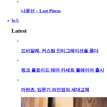
나윤선 – Lost Pieces
뉴스
Latest
드비알레, 커스텀 인티그레이션을 품다
핑크 플로이드 테마 카세트 플레이어 출시
마란츠, 입문기 라인업의 세대교체