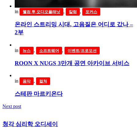
in
,
,
웰컴 투 오디오플래닛
칼럼
포커스
온라인 스트리밍 시대, 고음질은 어디로 갔나 –
2부
in
,
,
뉴스
소프트웨어
이벤트/프로모션
ROON X NUGS 3만개 공연 아카이브 서비스
in
,
음악
컬쳐
스테판 마르키온다
Next post
청각 심리학 오디세이