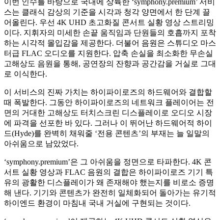
이번 인수를 바탕으로 국내에 상륙한 ‘symphony.premium’ 서비
스는 클래식 감상의 기준을 시각과 청각 양면에서 한 단계 끌
어올린다. 우선 4K UHD 초고화질 콘서트 실황 영상 스트리밍
이다. 지휘자의 미세한 손끝 움직임과 단원들의 호흡까지 포착
하는 시각적 몰입감을 제공한다. 더불어 음원은 스튜디오 마스
터급 FLAC 오디오를 지원한다. 압축 손실을 최소화한 무손실
고해상도 음원을 통해, 공연장의 잔향과 공간감을 거실로 그대
로 이식한다.
이 서비스의 진짜 가치는 하이파이로즈의 하드웨어와 결합할
때 폭발한다. 그동안 하이파이로즈의 네트워크 플레이어는 전
면의 거대한 고해상도 터치스크린 디스플레이로 오디오 시장
에 파격을 선포한 바 있다. 그러나 이 뛰어난 하드웨어적 하이
드(Hyde)를 완벽히 채워줄 ‘전용 콘텐츠’의 부재는 늘 일말의
아쉬움으로 남았었다.
‘symphony.premium’은 그 아쉬움을 정면으로 타파한다. 4K 콘
서트 실황 영상과 FLAC 음원의 결합은 하이파이로즈 기기 특
유의 광활한 디스플레이가 왜 존재해야 했는지를 비로소 증명
해 낸다. 기기와 콘텐츠가 완전히 일체화되어 돌아가는 유기적
하이엔드 환경이 마침내 국내 거실에 구현되는 것이다.