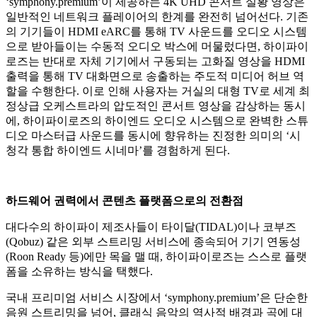
‘symphony.premium’이 제공하는 4K UHD 콘서트 실황 영상은
일반적인 네트워크 플레이어의 한계를 완전히 넘어선다. 기존
의 기기들이 HDMI eARC를 통해 TV 사운드를 오디오 시스템
으로 받아들이는 수동적 오디오 박스에 머물렀다면, 하이파이
로즈는 반대로 자체 기기에서 구동되는 고화질 영상을 HDMI
출력을 통해 TV 대화면으로 송출하는 주도적 미디어 허브 역
할을 수행한다. 이로 인해 사용자는 거실의 대형 TV로 세계 최
정상급 오케스트라의 압도적인 콘서트 영상을 감상하는 동시
에, 하이파이로즈의 하이엔드 오디오 시스템으로 완벽한 스튜
디오 마스터급 사운드를 동시에 향유하는 진정한 의미의 ‘시
청각 통합 하이엔드 시네마’를 경험하게 된다.
하드웨어 권력에서 콘텐츠 플랫폼으로의 전환점
대다수의 하이파이 제조사들이 타이달(TIDAL)이나 코부즈
(Qobuz) 같은 외부 스트리밍 서비스에 종속되어 기기 연동성
(Roon Ready 등)에만 목을 맬 때, 하이파이로즈는 스스로 플랫
폼을 소유하는 방식을 택했다.
국내 프리미엄 서비스 시장에서 ‘symphony.premium’은 단순한
음원 스트리밍을 넘어, 클래식 음악의 역사적 배경과 곡에 대