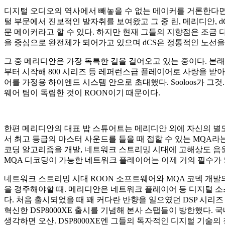
디지털 오디오의 역사에서 빼놓을 수 없는 메이커를 거론한다면
털 부문에서 진보적인 발자취를 보여왔고 그 중 린, 메리디안, d
문 메이커라고 할 수 있다. 하지만 현재 그들의 지향점은 조금 
을 중심으로 완전체가 되어가고 있으며 dCS은 정통적인 노선을
그 중 메리디안은 가장 독특한 길을 걸어오고 있는 중이다. 본래
부터 시작해 800 시리즈 등 레퍼런스급 플레이어로 사랑을 받
어를 가정용 하이엔드 시스템 안으로 초대했다. Sooloos가 그것.
웨어 팀이 독립한 것이 ROON이기 때문이다.
한편 메리디안의 대표 밥 스튜어트는 메리디안 외에 자신의 별
서 최고 등급의 마스터 사운드를 들을 때 접할 수 있는 MQA라
코딩 알고리즘을 개발, 네트워크 스트리밍 시대에 고해상도 음원
MQA 디코딩이 가능한 네트워크 플레이어는 이제 거의 필수가 
네트워크 스트리밍 시대 ROON 소프트웨어와 MQA 코덱 개발
을 경주해야할 때. 메리디안은 네트워크 플레이어 등 디지털 소스
다. 처음 출시되었을 때 꽤 커다란 반향을 일으였던 DSP 시리즈
혁신한 DSP8000XE 출시를 기념해 본사 스탭들이 방한했다.
생각하면 오산. DSP8000XE엔 그들의 독자적인 디지털 기술의