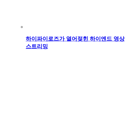
하이파이로즈가 열어젖힌 하이엔드 영상
스트리밍