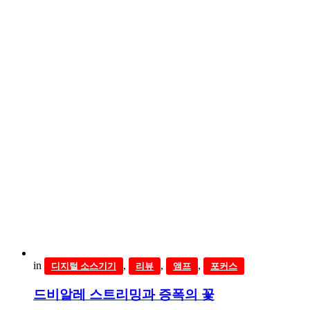
in
,
,
,
디지털 소스기기
리뷰
앰프
포커스
드비알레 스트리밍과 증폭의 꽃