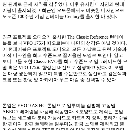
된 관계로 금세 자취를 감추었다. 이후 유사한 디자인의 턴테
이블이 출시되었고 최근엔 오토폰에서도 비슷한 디자인으로
오토폰 100주년 기념 턴테이블 Century를 출시한 바 있다.
최근 프로젝트 오디오가 출시한 The Classic Reference 턴테이
블을 보니 VPO 175가 떠오르는데 나만의 생각은 아닐 것이다.
이 턴테이블은 프로젝트 오디오의 모든 아날로그 관련 기술과
미적 디자인을 최고 수준으로 끌어올린 모델로 보인다. 알고
보니 그들 또한 Classic EVO를 최고 수준으로 업그레이드한 모
델 혹은 VPO 175의 향상된 버전으로 설명하고 있다. 이 모델
은 대량 생산되지 않으며 특별 주문만으로 생산하고 검은색과
크롬 또는 황동 및 아카시아 우드 마감 중 선택할 수 있다.
톤암은 EVO 9 AS HG 톤암으로 알루미늄 짐벌에 고정밀
ABEC 7 베어링을 사용해 작동한다. S 모양으로 제작된 톤암
튜브는 헤드셸과 분리 가능하므로 카트리지 장착, 분리가 수월
한 편이다. 한편 플래터는 알루미늄 합금 소재를 제작되고 열
가소성 엘라스토머 TPE로 댐핑되어 있어 공진을 제거해준다.