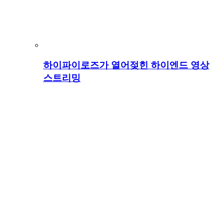
하이파이로즈가 열어젖힌 하이엔드 영상
스트리밍