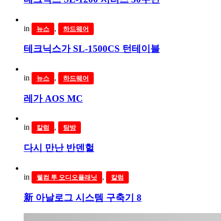
in
,
뉴스
하드웨어
테크닉스가 SL-1500CS 턴테이블
in
,
뉴스
하드웨어
레가 AOS MC
in
,
칼럼
탐방
다시 만난 반덴헐
in
,
웰컴 투 오디오플래닛
칼럼
新 아날로그 시스템 구축기 8