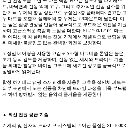
회전 완성도를 위한 또 다른 핵심 요소는 알루미늄 다이캐스
트, 바닥면의 진동 억제 고무, 그리고 추가적인 진동 감소를 위
한 2mm 두께의 황동 상판으로 구성된 3층 플래터다. 견고한 고
무 매트를 포함해 플래터의 총 무게는 7.9파운드에 달한다. 이
는 높은 질량 관성을 만들어 궁극적으로 부드러운 회전을 지원
하며 고급스러운 촉감과 느낌을 더한다. SL-1200/1210G 마스
터 에디션의 각 플래터는 전용 기계에서 개별적으로 균형을 맞
춰 미세한 불균형도 없는 완벽한 회전을 보장한다.
고정밀 베어링을 사용한 고감도 S자형 마그네슘 톤암은 높은
초기 동작 감도를 제공하며, 진동 없는 섀시와 드라이브 기술
을 최대한 활용해 바이닐 그루브에 새겨진 정보를 궁극적으로
정밀하게 읽어낸다.
합성 하이테크 댐핑 소재 α-겔을 사용한 고효율 절연체 피트는
외부 표면에서 오는 진동을 차단해 트래킹 과정을 더욱 부드럽
게 하며 방해받지 않는 음악적 즐거움을 제공한다.
▲ 최신 전원 공급 기술
기계적 및 전자적 드라이브 시스템의 뛰어난 품질은 SL-1000R