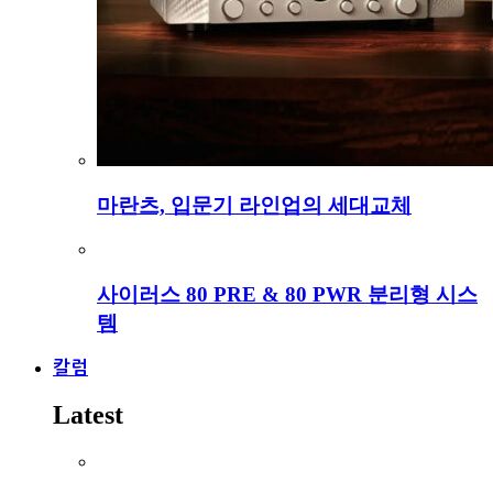
마란츠, 입문기 라인업의 세대교체
사이러스 80 PRE & 80 PWR 분리형 시스
템
칼럼
Latest