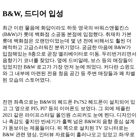
B&W, 드디어 입성
최근 이런 물음에 화답이라도 하듯 영국의 바워스앤윌킨스
(B&W)가 롯데 백화점 소공동 본점에 입점했다. 취재차 가본
롯데 백화점은 오랜만이었는데 몇 년 전에 비해서도 훨씬 더
쾌적하고 고급스러워진 분위기였다. 궁금한 마음에 B&W가
입점해있는 8층으로 곧장 엘리베이터로 이동. 두리번거리면서
음향기기 코너를 찾았다. 옆에 드비알레, 보스 등의 매장들이
있었지만 B&W 로고가 가장 먼저 눈에 띄었다. 커다란 쇼윈도
와 그 내부에 마련된 전용 청음 공간 등 주변 매장들과 꽤 차별
된 모습의 스토어였다.
전면 좌측으로는 B&W의 헤드폰 Px7S2 헤드폰이 설치되어 있
고 그 옆으로 PI5, PI7 등의 이어폰도 보였다. 그 외에 제플린
2021 같은 라이프스타일 올인원 스피커도 눈에 띈다. 디자인이
나 촉감도 좋지만 반세기가 훌쩍 넘은 B&W의 음향 중심 설계
가 돋보이는 제품들이다. 뒤 쪽으로 설치된 TV 모니터로는
B&W 관련 영상, 인터뷰 자료들이 흘러나오고 있었고 좌/우로