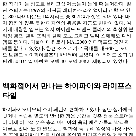
한 착각이 들 정도로 플래그십 제품들이 눈에 확 들어찬다. 일
단 스피커는 B&W의 간판급 레퍼런스 라인업이라고 할 수 있
는 800 다이아몬드 D4 시리즈 중 802D4가 셋업 되어 있다. 마
치 왕좌에 앉은 듯한 디자인의 위용은 지금도 변함이 없다. 여
기에 매칭한 앰프는 역시 하이엔드 브랜드 클라세의 최상위 분
리형 앰프. 델타 프리와 델타 모노 그리고 델타 스테레오 파워
앰프 등이다. 더불어 매킨토시 MA12000 인티앰프도 멋진 자
태를 뽐내고 있었다. 한편 소스 기기로 국내를 대표하는 오디
오 브랜드 하이파이로즈의 RS150이 보였다. 이 외에도 소파 뒷
편엔 804D4 및 마란츠 모델 30, 모델 30n이 세팅되어 있었다.
백화점에서 만나는 하이파이와 라이프스
타일
하이파이오디오의 소비 패턴이 변화하고 있다. 집단 상가에서
벗어나 독립된 별도의 안락한 청음 공간을 갖춘 전문 스토어들
이 이제 비교적 젊은 층의 마니아와 음악 애호가들의 발길을
이끌고 있다. 또 한 편으로는 백화점 등 우리 일상의 가장 가까
운 곳에 위치한 매장들 사이에 올인원 라이프스타일 제품과 헤