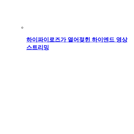
하이파이로즈가 열어젖힌 하이엔드 영상
스트리밍