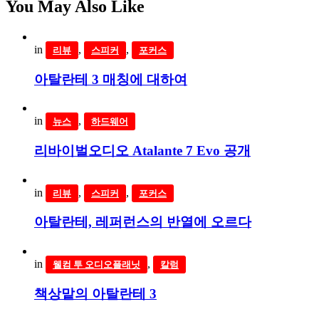
You May Also Like
in
,
,
리뷰
스피커
포커스
아탈란테 3 매칭에 대하여
in
,
뉴스
하드웨어
리바이벌오디오 Atalante 7 Evo 공개
in
,
,
리뷰
스피커
포커스
아탈란테, 레퍼런스의 반열에 오르다
in
,
웰컴 투 오디오플래닛
칼럼
책상맡의 아탈란테 3