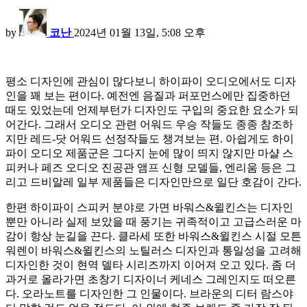
by
코난
2024년 01월 13일, 5:08 오후
평소 디자인에 관심이 많다보니 하이파이 오디오에서도 디자
인을 꽤 보는 편이다. 예전엔 음질과 퍼포먼스에만 집중하던
때도 있었는데 언제부턴가 디자인도 구입의 중요한 요소가 되
어간다. 그래서 오디오 관련 어워드 우승 작들도 종종 참조하
지만 레드-닷 어워드 선정작들도 챙겨보는 편. 아쉽게도 하이
파이 오디오 제품군은 그다지 눈에 많이 띄지 않지만 마샬 스
피커나 페즈 오디오 진공관 앰프 신형 모델들, 엔리움 등은 그
리고 드비알레 일부 제품들은 디자인만으로 일단 호감이 간다.
한편 하이파이 스피커 분야로 가면 바워스&윌킨스는 디자인
뿐만 아니라 실제 보았을 때 풍기는 귀족적이고 고급스러운 마
감이 항상 눈길을 끈다. 클라세 또한 바워스&윌킨스 시절 모튼
워렌이 바워스&윌킨스의 노틸러스 디자인과 통일성을 고려해
디자인한 것이 현역 델타 시리즈까지 이어져 오고 있다. 좀 더
과거로 올라가면 초창기 디자이너 케네스 그레인지도 떠오른
다. 오라노트를 디자인한 그 인물이다. 브라운의 디터 람스야