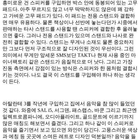
흥미로운 건 스피커를 구입하면 박스 안에 동봉되어 있는 고무
패드다. 아주 무르지도 않고 너무 딱딱하지도 않은데 꽤 강하
고 가벼운 고무 패드가 있다. 이 패드는 전용 스탠드와 결합하
면 매우 유용하다. 물론 책상이나 선반에 놓는다던가 시중에서
판매하는 타사 스탠드를 사용할 땐 스피커에 결합한 후 올려놓
으면 좋다. 그러나 전용 스탠드가 있으며 스탠드와 나사로 완
전히 결합할 수 있다. 스탠드는 무게나 소재도 물론 중요하지
만 그보다 먼저 구조적으로 잘 디자인된 것이 우선이다. 그런
의미에서 무게만 앞세운 SMS보단 TAKT나 현재 사용 중인 마
이너팩토리 같은 스탠드가 음질적으로 더 낫다. 그리고 가장
진동 측면에서 강점이 있는 방식은 스피커와 한 몸처럼 결합시
키는 것이다. 나도 결국 이 스탠드를 구입해야 하나 하는 생각
이 든다.
아탈란테 3를 작년에 구입하고 집에서 음악을 참 많이 들었던
것 같다. 와중에 SAL i5, 서그덴, 패스랩스, 바쿤 그리고 최근엔
일렉트로콤파니에, 오디아플라이트, 골드문트에 이르기까지
많은 매칭도 해보면서 즐겼다. 그리고 하나 같이 이 스피커로
음악을 즐기면서 보고 있으면 와인이 당긴다. 고풍스러운 색상
과 에칭 등 곳곳에 스며든 레트로 디자인 덕분일까? 음악을 들