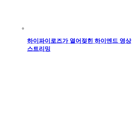
하이파이로즈가 열어젖힌 하이엔드 영상
스트리밍